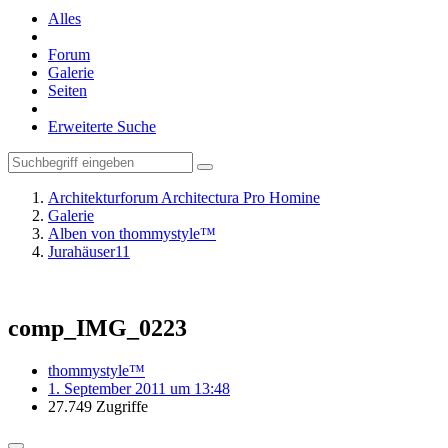
Alles
Forum
Galerie
Seiten
Erweiterte Suche
Architekturforum Architectura Pro Homine
Galerie
Alben von thommystyle™
Jurahäuser11
comp_IMG_0223
thommystyle™
1. September 2011 um 13:48
27.749 Zugriffe