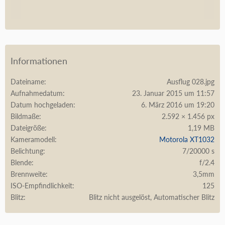
Informationen
Dateiname
Ausflug 028.jpg
Aufnahmedatum
23. Januar 2015 um 11:57
Datum hochgeladen
6. März 2016 um 19:20
Bildmaße
2.592 × 1.456 px
Dateigröße
1,19 MB
Kameramodell
Motorola XT1032
Belichtung
7/20000 s
Blende
f/2.4
Brennweite
3,5mm
ISO-Empfindlichkeit
125
Blitz
Blitz nicht ausgelöst, Automatischer Blitz