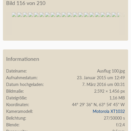
Bild 116 von 210
Informationen
Dateiname
Ausflug 100.jpg
Aufnahmedatum
23. Januar 2015 um 12:49
Datum hochgeladen
7. März 2016 um 00:31
Bildmaße
2.592 × 1.456 px
Dateigröße
1,16 MB
Koordinaten
44° 29' 36" N, 63° 54' 45" W
Kameramodell
Motorola XT1032
Belichtung
27/50000 s
Blende
f/2.4