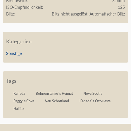
Brennweite
3,5mm
ISO-Empfindlichkeit
125
Blitz
Blitz nicht ausgelöst, Automatischer Blitz
Kategorien
Sonstige
Tags
Kanada
Bohnenstange`s Heimat
Nova Scotia
Peggy`s Cove
Neu Schottland
Kanada`s Ostkueste
Halifax