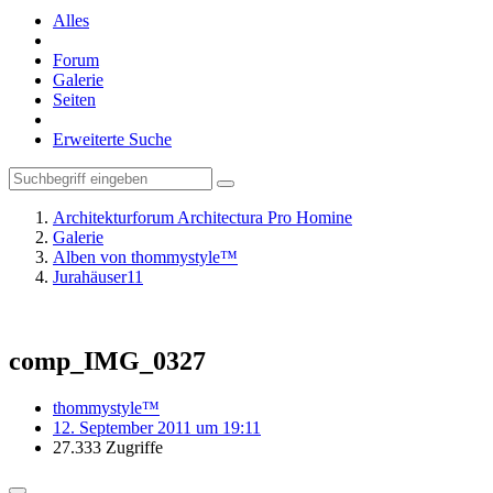
Alles
Forum
Galerie
Seiten
Erweiterte Suche
Architekturforum Architectura Pro Homine
Galerie
Alben von thommystyle™
Jurahäuser11
comp_IMG_0327
thommystyle™
12. September 2011 um 19:11
27.333 Zugriffe