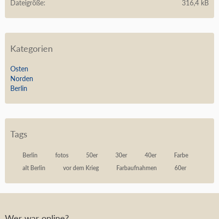
Dateigröße
316,4 kB
Kategorien
Osten
Norden
Berlin
Tags
Berlin
fotos
50er
30er
40er
Farbe
alt Berlin
vor dem Krieg
Farbaufnahmen
60er
Wer war online?