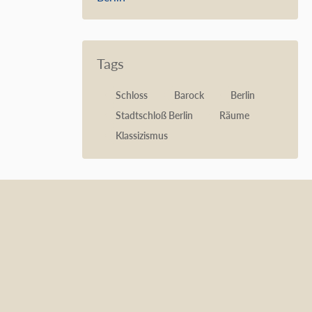
Tags
Schloss
Barock
Berlin
Stadtschloß Berlin
Räume
Klassizismus