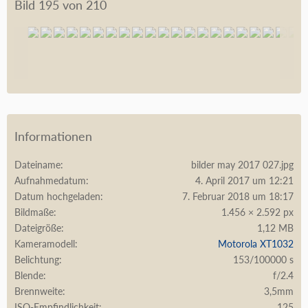
Bild 195 von 210
Informationen
Dateiname
bilder may 2017 027.jpg
Aufnahmedatum
4. April 2017 um 12:21
Datum hochgeladen
7. Februar 2018 um 18:17
Bildmaße
1.456 × 2.592 px
Dateigröße
1,12 MB
Kameramodell
Motorola XT1032
Belichtung
153/100000 s
Blende
f/2.4
Brennweite
3,5mm
ISO-Empfindlichkeit
125