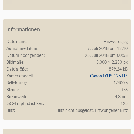
Informationen
Dateiname
Hirzweiler.jpg
Aufnahmedatum
7. Juli 2018 um 12:10
Datum hochgeladen
25. Juli 2018 um 00:58
Bildmaße
3.000 × 2.250 px
Dateigröße
899,24 kB
Kameramodell
Canon IXUS 125 HS
Belichtung
1/400 s
Blende
f/8
Brennweite
4,3mm
ISO-Empfindlichkeit
125
Blitz
Blitz nicht ausgelöst, Erzwungener Blitz