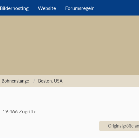
Bilderhosting
Website
Forumsregeln
n Bohnenstange
Boston, USA
19.466 Zugriffe
Originalgröße a