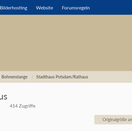
Bilderhosting
Website
Forumsregeln
n Bohnenstange
Stadthaus Potsdam/Rathaus
us
414 Zugriffe
Originalgröße a