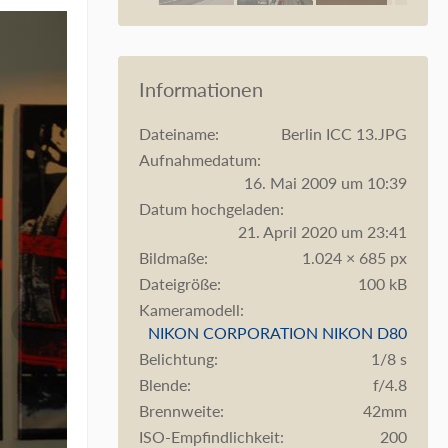
Informationen
Dateiname
Berlin ICC 13.JPG
Aufnahmedatum
16. Mai 2009 um 10:39
Datum hochgeladen
21. April 2020 um 23:41
Bildmaße
1.024 × 685 px
Dateigröße
100 kB
Kameramodell
NIKON CORPORATION NIKON D80
Belichtung
1/8 s
Blende
f/4.8
Brennweite
42mm
ISO-Empfindlichkeit
200