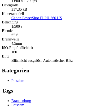
1.600 × 1.200 px
Dateigröße
317,35 kB
Kameramodell
Canon PowerShot ELPH 360 HS
Belichtung
1/500 s
Blende
f/3.6
Brennweite
4,5mm
ISO-Empfindlichkeit
160
Blitz
Blitz nicht ausgelöst, Automatischer Blitz
Kategorien
Potsdam
Tags
Brandenburg
Potsdam