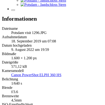
Informationen
Dateiname
Potsdam visit 1296.JPG
Aufnahmedatum
18. September 2019 um 07:08
Datum hochgeladen
9. August 2022 um 19:59
Bildmaße
1.600 × 1.200 px
Dateigröße
571,12 kB
Kameramodell
Canon PowerShot ELPH 360 HS
Belichtung
1/640 s
Blende
f/3.6
Brennweite
4,5mm
ISO-Empfindlichkeit