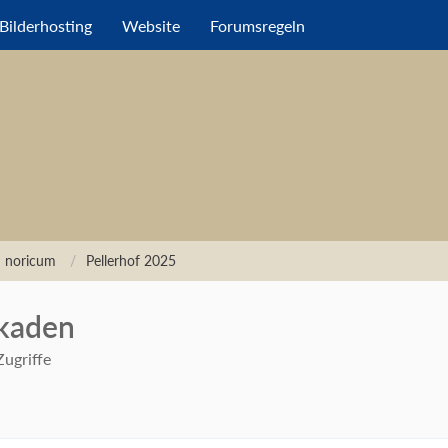
Bilderhosting
Website
Forumsregeln
n noricum
Pellerhof 2025
rkaden
ugriffe