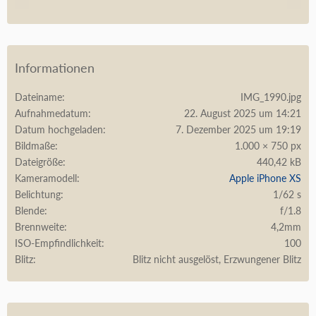
Informationen
Dateiname
IMG_1990.jpg
Aufnahmedatum
22. August 2025 um 14:21
Datum hochgeladen
7. Dezember 2025 um 19:19
Bildmaße
1.000 × 750 px
Dateigröße
440,42 kB
Kameramodell
Apple iPhone XS
Belichtung
1/62 s
Blende
f/1.8
Brennweite
4,2mm
ISO-Empfindlichkeit
100
Blitz
Blitz nicht ausgelöst, Erzwungener Blitz