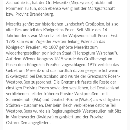
Zachodnie ist, hat der Ort Meseritz (Międzyrzecz) nichts mit
Pommern zu tun, doch ebenso wenig mit der Markgrafschaft
bzw. Provinz Brandenburg.
Meseritz gehört zur historischen Landschaft Großpolen, ist also
alter Bestandteil des Königreichs Polen. Seit Mitte des 14.
Jahrhunderts war Meseritz Teil der Wojewodschaft Posen. Erst
1793 kam es im Zuge der zweiten Teilung Polens an das
Königreich Preußen. Ab 1807 gehörte Meseritz zum
wiederhergestellten polnischen Staat ("Herzogtum Warschau").
Auf dem Wiener Kongress 1815 wurde das Großherzogtum
Posen dem Köngreich Preußen zugeschlagen. 1919 verblieb das
Gebiet um Meseritz und das nördlich davon gelegene Schwerin
(Skwierzyna) bei Deutschland und wurde der Grenzmark Posen-
Westpreußen zugeordnet. Die Grenzmark fasste die Reste der
einstigen Proivinz Posen sowie den westlichen, bei Deutschland
verbliebenen Teil der früheren Provinz Westpreußen - mit
Schneidemühl (Piła) und Deutsch-Krone (Wałcz) als wichtigsten
Städten - zusammen. Der beim Reich verbliebene östliche Teil
Westpreußens wurde als Regierungsbezirk Westpreußen mit Sitz
in Marienwerder (Kwidzyn) organisiert und der Provinz
Ostpreußen angegliedert.