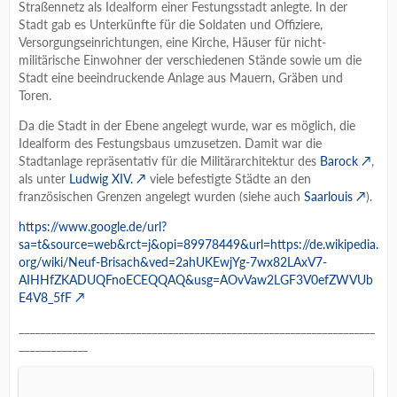
Straßennetz als Idealform einer Festungsstadt anlegte. In der
Stadt gab es Unterkünfte für die Soldaten und Offiziere,
Versorgungseinrichtungen, eine Kirche, Häuser für nicht-
militärische Einwohner der verschiedenen Stände sowie um die
Stadt eine beeindruckende Anlage aus Mauern, Gräben und
Toren.
Da die Stadt in der Ebene angelegt wurde, war es möglich, die
Idealform des Festungsbaus umzusetzen. Damit war die
Stadtanlage repräsentativ für die Militärarchitektur des
Barock
,
als unter
Ludwig XIV.
viele befestigte Städte an den
französischen Grenzen angelegt wurden (siehe auch
Saarlouis
).
https://www.google.de/url?
sa=t&source=web&rct=j&opi=89978449&url=https://de.wikipedia.
org/wiki/Neuf-Brisach&ved=2ahUKEwjYg-7wx82LAxV7-
AIHHfZKADUQFnoECEQQAQ&usg=AOvVaw2LGF3V0efZWVUb
E4V8_5fF
___________________________________________________________________
_____________