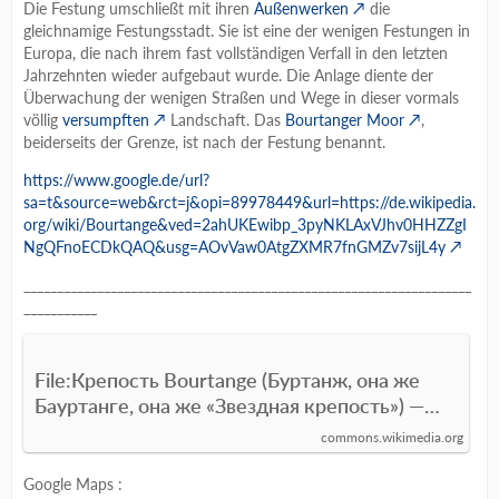
Die Festung umschließt mit ihren
Außenwerken
die
gleichnamige Festungsstadt. Sie ist eine der wenigen Festungen in
Europa, die nach ihrem fast vollständigen Verfall in den letzten
Jahrzehnten wieder aufgebaut wurde. Die Anlage diente der
Überwachung der wenigen Straßen und Wege in dieser vormals
völlig
versumpften
Landschaft. Das
Bourtanger Moor
,
beiderseits der Grenze, ist nach der Festung benannt.
https://www.google.de/url?
sa=t&source=web&rct=j&opi=89978449&url=https://de.wikipedia.
org/wiki/Bourtange&ved=2ahUKEwibp_3pyNKLAxVJhv0HHZZgI
NgQFnoECDkQAQ&usg=AOvVaw0AtgZXMR7fnGMZv7sijL4y
___________________________________________________________________
___________
File:Крепость Bourtange (Буртанж, она же
Бауртанге, она же «Звездная крепость») —
форт в Нидерландах на границе с
commons.wikimedia.org
Германией.jpg - Wikimedia Commons
Google Maps :