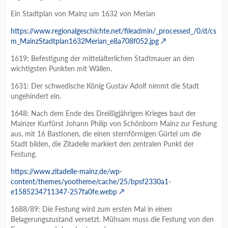
Ein Stadtplan von Mainz um 1632 von Merian
https://www.regionalgeschichte.net/fileadmin/_processed_/0/d/cs
m_MainzStadtplan1632Merian_e8a708f052.jpg
1619: Befestigung der mittelalterlichen Stadtmauer an den
wichtigsten Punkten mit Wällen.
1631: Der schwedische König Gustav Adolf nimmt die Stadt
ungehindert ein.
1648: Nach dem Ende des Dreißigjährigen Krieges baut der
Mainzer Kurfürst Johann Philip von Schönborn Mainz zur Festung
aus, mit 16 Bastionen, die einen sternförmigen Gürtel um die
Stadt bilden, die Zitadelle markiert den zentralen Punkt der
Festung.
https://www.zitadelle-mainz.de/wp-
content/themes/yootheme/cache/25/bpsf2330a1-
e1585234711347-257fa0fe.webp
1688/89: Die Festung wird zum ersten Mal in einen
Belagerungszustand versetzt. Mühsam muss die Festung von den