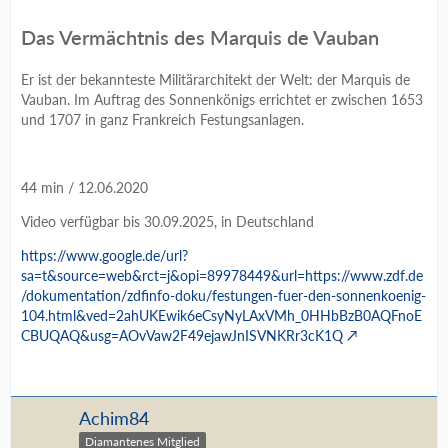
Das Vermächtnis des Marquis de Vauban
Er ist der bekannteste Militärarchitekt der Welt: der Marquis de
Vauban. Im Auftrag des Sonnenkönigs errichtet er zwischen 1653
und 1707 in ganz Frankreich Festungsanlagen.
44 min / 12.06.2020
Video verfügbar bis 30.09.2025, in Deutschland
https://www.google.de/url?
sa=t&source=web&rct=j&opi=89978449&url=https://www.zdf.de
/dokumentation/zdfinfo-doku/festungen-fuer-den-sonnenkoenig-
104.html&ved=2ahUKEwik6eCsyNyLAxVMh_0HHbBzB0AQFnoE
CBUQAQ&usg=AOvVaw2F49ejawJnISVNKRr3cK1Q
Achim84
Diamantenes Mitglied