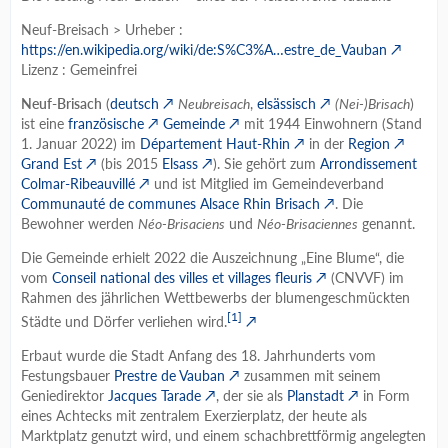
Neuf-Breisach > Urheber :
https://en.wikipedia.org/wiki/de:S%C3%A…estre_de_Vauban
Lizenz : Gemeinfrei
Neuf-Brisach
(
deutsch
Neubreisach
,
elsässisch
(Nei-)Brisach
)
ist eine
französische
Gemeinde
mit 1944 Einwohnern (Stand
1. Januar 2022) im
Département Haut-Rhin
in der
Region
Grand Est
(bis 2015
Elsass
). Sie gehört zum
Arrondissement
Colmar-Ribeauvillé
und ist Mitglied im Gemeindeverband
Communauté de communes Alsace Rhin Brisach
. Die
Bewohner werden
Néo-Brisaciens
und
Néo-Brisaciennes
genannt.
Die Gemeinde erhielt 2022 die Auszeichnung „Eine Blume“, die
vom
Conseil national des villes et villages fleuris
(CNVVF) im
Rahmen des jährlichen Wettbewerbs der blumengeschmückten
[1]
Städte und Dörfer verliehen wird.
Erbaut wurde die Stadt Anfang des 18. Jahrhunderts vom
Festungsbauer
Prestre de Vauban
zusammen mit seinem
Geniedirektor
Jacques Tarade
, der sie als
Planstadt
in Form
eines Achtecks mit zentralem Exerzierplatz, der heute als
Marktplatz genutzt wird, und einem schachbrettförmig angelegten