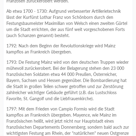
Franzosen zurückerobert werden.
Ab etwa 1700 - 1730: Aufgrund verbesserter Artillerietechnik
lässt der Kurfürst Lothar Franz von Schönborn durch den
Festungsbaumeister Maximilian von Welsch einen zweiten Gürtel
um die Stadt errichten, der aus fünf weit vorgeschobenen Forts
(auch Schanzen genannt) besteht.
1792: Nach dem Beginn der Revolutionskriege wird Mainz
kampflos an Frankreich übergeben.
1793: De Festung Mainz wird von den deutschen Truppen wieder
mühevoll zurückerobert. Bei der Belagerung stehen den 23 000
französischen Soldaten etwa 44 000 Preußen, Österreicher,
Bayern, Sachsen und Hessen gegenüber. Die Bombardierung hat
die Stadt in großen Teilen schwer getroffen und zur Zerstörung
zahlreicher wichtiger Gebäude geführt (z.B. das Lustschloss
Favorite, St. Gangolf und die Liebfrauenkirche).
1797: Mit dem Frieden von Campio Formio wird die Stadt
kampflos an Frankreich übergeben. Mayence, wie Mainz im
Französischen heißt, wird jetzt nicht nur Hauptstadt eines
französischen Departements Donnersberg, sondern bald auch zur
wichtigsten Festung am Rhein, der "natürlichen" neuen Ostgrenze