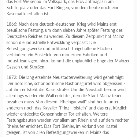
das Fort Weisenau im Volkspark, das Proviantmagazin am
Schillerplatz oder das Fort Bingen, von dem heute noch eine
Kasematte erhalten ist.
1866: Nach dem deutsch-deutschen Krieg wird Mainz erst
preußische Festung, um dann sieben Jahre später Festung des
Deutschen Reiches zu werden. Zu diesem Zeitpunkt hat Mainz
schon die industrielle Entwicklung verpasst: Die
Befestigungswerke und militärisch freigehaltene Flächen
verhindern ein Ansiedeln von modernen Fabriken und
Industrieanlagen, hinzu kommt die unglaubliche Enge der Mainzer
Gassen und Straßen.
1872: Die lang ersehnte Neustadterweiterung wird genehmigt:
Der nördliche, schönborn'sche Bastionsgürtel wird abgerissen -
auf ihm entsteht die Kaiserstraße. Um die Neustadt herum wird
allerdings wieder ein Wall errichtet, den die Stadt Mainz teuer
bezahlen muss. Von diesem "Rheingauwall" sind heute unter
anderem noch das Kavalier "Prinz Holstein" und das erst kürzlich
wieder entdeckte Gonsenheimer Tor erhalten. Weitere
Festungsbauten werden vor allem am Rhein und auf dem rechten
Rheinufer errichtet. Das Fort Biehler, im Vorland von Kastel
gelegen, ist von allen Befestigungswerken in Mainz das