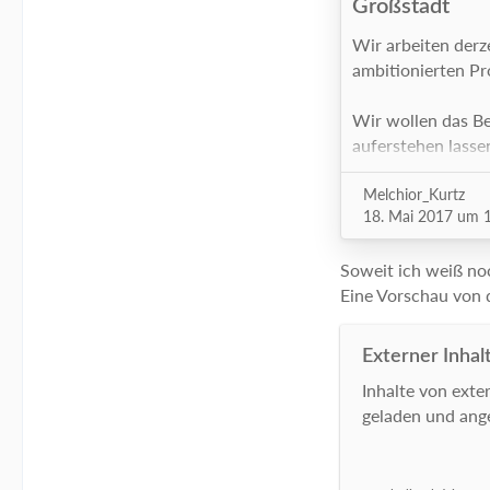
Großstadt
Wir arbeiten derz
ambitionierten Pr
Wir wollen das Be
auferstehen lassen
Zipp und Zapp.
Melchior_Kurtz
18. Mai 2017 um 
Alle Fassaden, Me
Komplett
Soweit ich weiß no
Eine Vorschau von 
Das ist eine Mam
dafür jede Hilfe,
Demnächst werde 
Externer Inhal
Projekt vorstellen
Inhalte von ext
über Kontakte, An
geladen und ange
Informationen.
p.langer