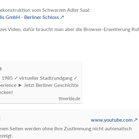
 Rekonstruktion vom Schwarzen Adler Saal:
lis GmbH - Berliner Schloss
rzes Video, dafür braucht man aber die Browser-Erweiterung Ruff
n
in 1985 ✓ virtueller Stadtrundgang ✓
perience ► Jetzt Berliner Geschichte
ecken!
timeride.de
t
www.youtube.com
ernen Seiten werden ohne Ihre Zustimmung nicht automatisch
zeigt.