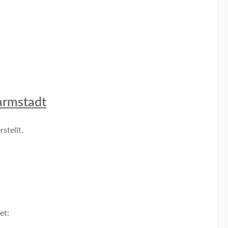
Darmstadt
stellt.
et: