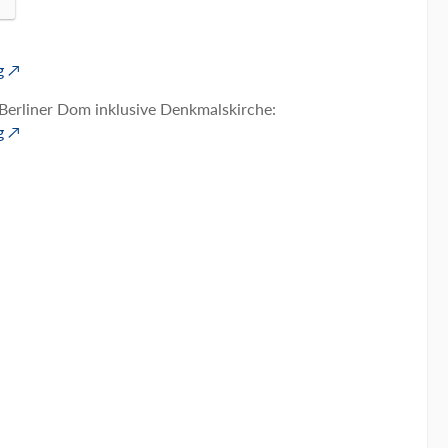
g
d Berliner Dom inklusive Denkmalskirche:
g