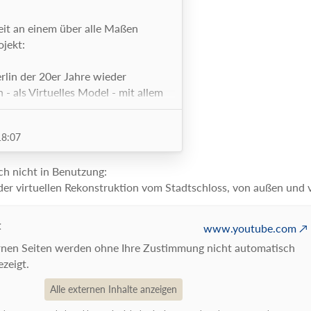
eit an einem über alle Maßen
ojekt:
rlin der 20er Jahre wieder
 - als Virtuelles Model - mit allem
18:07
nschen, Geräusche, Autos ---
ch nicht in Benutzung:
der virtuellen Rekonstruktion vom Stadtschloss, von außen und
mutaufgabe und wir benötigen
 die wir bekommen können.
ich hier mehr Informationen zum
t
www.youtube.com
. In der Zwischenzeit freue ich mich
ernen Seiten werden ohne Ihre Zustimmung nicht automatisch
regungen und alle sachdienlichen
zeigt.
Alle externen Inhalte anzeigen