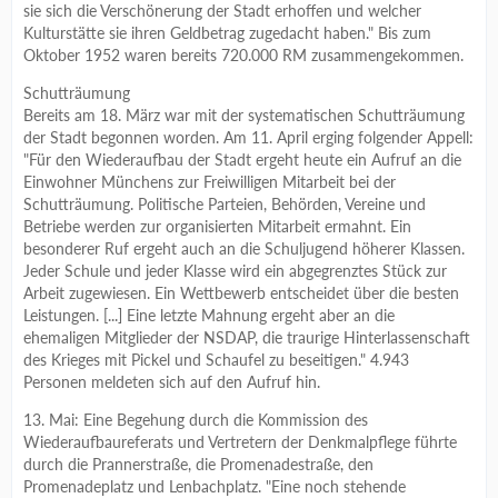
sie sich die Verschönerung der Stadt erhoffen und welcher
Kulturstätte sie ihren Geldbetrag zugedacht haben." Bis zum
Oktober 1952 waren bereits 720.000 RM zusammengekommen.
Schutträumung
Bereits am 18. März war mit der systematischen Schutträumung
der Stadt begonnen worden. Am 11. April erging folgender Appell:
"Für den Wiederaufbau der Stadt ergeht heute ein Aufruf an die
Einwohner Münchens zur Freiwilligen Mitarbeit bei der
Schutträumung. Politische Parteien, Behörden, Vereine und
Betriebe werden zur organisierten Mitarbeit ermahnt. Ein
besonderer Ruf ergeht auch an die Schuljugend höherer Klassen.
Jeder Schule und jeder Klasse wird ein abgegrenztes Stück zur
Arbeit zugewiesen. Ein Wettbewerb entscheidet über die besten
Leistungen. [...] Eine letzte Mahnung ergeht aber an die
ehemaligen Mitglieder der NSDAP, die traurige Hinterlassenschaft
des Krieges mit Pickel und Schaufel zu beseitigen." 4.943
Personen meldeten sich auf den Aufruf hin.
13. Mai: Eine Begehung durch die Kommission des
Wiederaufbaureferats und Vertretern der Denkmalpflege führte
durch die Prannerstraße, die Promenadestraße, den
Promenadeplatz und Lenbachplatz. "Eine noch stehende