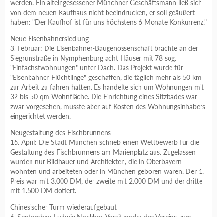
werden. Ein alteingesessener Münchner Geschäftsmann ließ sich
von dem neuen Kaufhaus nicht beeindrucken, er soll geäußert
haben: "Der Kaufhof ist für uns höchstens 6 Monate Konkurrenz."
Neue Eisenbahnersiedlung
3. Februar: Die Eisenbahner-Baugenossenschaft brachte an der
Siegrunstraße in Nymphenburg acht Häuser mit 78 sog.
"Einfachstwohnungen" unter Dach. Das Projekt wurde für
"Eisenbahner-Flüchtlinge" geschaffen, die täglich mehr als 50 km
zur Arbeit zu fahren hatten. Es handelte sich um Wohnungen mit
32 bis 50 qm Wohnfläche. Die Einrichtung eines Sitzbades war
zwar vorgesehen, musste aber auf Kosten des Wohnungsinhabers
eingerichtet werden.
Neugestaltung des Fischbrunnens
16. April: Die Stadt München schrieb einen Wettbewerb für die
Gestaltung des Fischbrunnens am Marienplatz aus. Zugelassen
wurden nur Bildhauer und Architekten, die in Oberbayern
wohnten und arbeiteten oder in München geboren waren. Der 1.
Preis war mit 3.000 DM, der zweite mit 2.000 DM und der dritte
mit 1.500 DM dotiert.
Chinesischer Turm wiederaufgebaut
6. September: Ludwig Nockher, Vorsitzender des Vereins zum