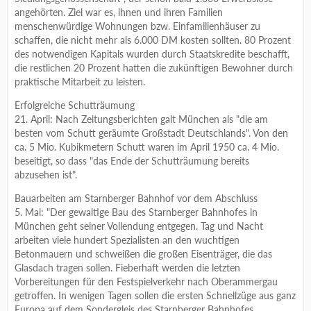
angehörten. Ziel war es, ihnen und ihren Familien
menschenwürdige Wohnungen bzw. Einfamilienhäuser zu
schaffen, die nicht mehr als 6.000 DM kosten sollten. 80 Prozent
des notwendigen Kapitals wurden durch Staatskredite beschafft,
die restlichen 20 Prozent hatten die zukünftigen Bewohner durch
praktische Mitarbeit zu leisten.
Erfolgreiche Schutträumung
21. April: Nach Zeitungsberichten galt München als "die am
besten vom Schutt geräumte Großstadt Deutschlands". Von den
ca. 5 Mio. Kubikmetern Schutt waren im April 1950 ca. 4 Mio.
beseitigt, so dass "das Ende der Schutträumung bereits
abzusehen ist".
Bauarbeiten am Starnberger Bahnhof vor dem Abschluss
5. Mai: "Der gewaltige Bau des Starnberger Bahnhofes in
München geht seiner Vollendung entgegen. Tag und Nacht
arbeiten viele hundert Spezialisten an den wuchtigen
Betonmauern und schweißen die großen Eisenträger, die das
Glasdach tragen sollen. Fieberhaft werden die letzten
Vorbereitungen für den Festspielverkehr nach Oberammergau
getroffen. In wenigen Tagen sollen die ersten Schnellzüge aus ganz
Europa auf dem Sondergleis des Starnberger Bahnhofes