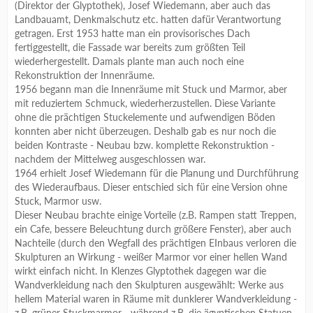
(Direktor der Glyptothek), Josef Wiedemann, aber auch das
Landbauamt, Denkmalschutz etc. hatten dafür Verantwortung
getragen. Erst 1953 hatte man ein provisorisches Dach
fertiggestellt, die Fassade war bereits zum größten Teil
wiederhergestellt. Damals plante man auch noch eine
Rekonstruktion der Innenräume.
1956 begann man die Innenräume mit Stuck und Marmor, aber
mit reduziertem Schmuck, wiederherzustellen. Diese Variante
ohne die prächtigen Stuckelemente und aufwendigen Böden
konnten aber nicht überzeugen. Deshalb gab es nur noch die
beiden Kontraste - Neubau bzw. komplette Rekonstruktion -
nachdem der Mittelweg ausgeschlossen war.
1964 erhielt Josef Wiedemann für die Planung und Durchführung
des Wiederaufbaus. Dieser entschied sich für eine Version ohne
Stuck, Marmor usw.
Dieser Neubau brachte einige Vorteile (z.B. Rampen statt Treppen,
ein Cafe, bessere Beleuchtung durch größere Fenster), aber auch
Nachteile (durch den Wegfall des prächtigen EInbaus verloren die
Skulpturen an Wirkung - weißer Marmor vor einer hellen Wand
wirkt einfach nicht. In Klenzes Glyptothek dagegen war die
Wandverkleidung nach den Skulpturen ausgewählt: Werke aus
hellem Material waren in Räume mit dunklerer Wandverkleidung -
z.B. grüner Stuckmarmor - während z.B. die ägyptischen Statuen