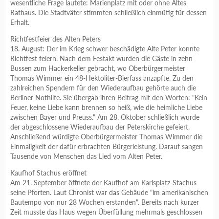
wesentliche Frage lautete: Marienplatz mit oder ohne Altes
Rathaus. Die Stadtväter stimmten schließlich einmütig für dessen
Erhalt.
Richtfestfeier des Alten Peters
18. August: Der im Krieg schwer beschädigte Alte Peter konnte
Richtfest feiern. Nach dem Festakt wurden die Gäste in zehn
Bussen zum Hackerkeller gebracht, wo Oberbürgermeister
Thomas Wimmer ein 48-Hektoliter-Bierfass anzapfte. Zu den
zahlreichen Spendern für den Wiederaufbau gehörte auch die
Berliner Nothilfe. Sie übergab ihren Beitrag mit den Worten: "Kein
Feuer, keine Liebe kann brennen so heiß, wie die heimliche Liebe
zwischen Bayer und Preuss." Am 28. Oktober schließlich wurde
der abgeschlossene Wiederaufbau der Peterskirche gefeiert.
Anschließend würdigte Oberbürgermeister Thomas Wimmer die
Einmaligkeit der dafür erbrachten Bürgerleistung. Darauf sangen
Tausende von Menschen das Lied vom Alten Peter.
Kaufhof Stachus eröffnet
Am 21. September öffnete der Kaufhof am Karlsplatz-Stachus
seine Pforten. Laut Chronist war das Gebäude "im amerikanischen
Bautempo von nur 28 Wochen erstanden". Bereits nach kurzer
Zeit musste das Haus wegen Überfüllung mehrmals geschlossen