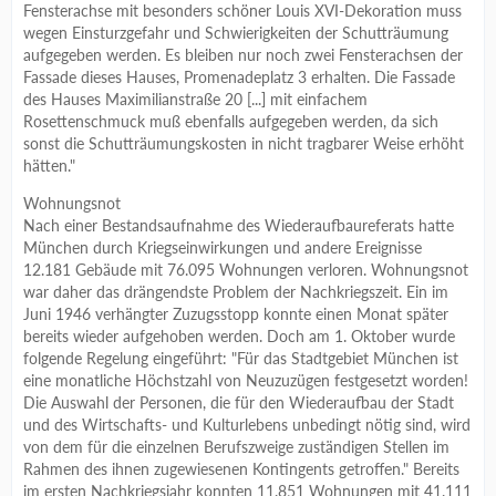
Fensterachse mit besonders schöner Louis XVI-Dekoration muss
wegen Einsturzgefahr und Schwierigkeiten der Schutträumung
aufgegeben werden. Es bleiben nur noch zwei Fensterachsen der
Fassade dieses Hauses, Promenadeplatz 3 erhalten. Die Fassade
des Hauses Maximilianstraße 20 [...] mit einfachem
Rosettenschmuck muß ebenfalls aufgegeben werden, da sich
sonst die Schutträumungskosten in nicht tragbarer Weise erhöht
hätten."
Wohnungsnot
Nach einer Bestandsaufnahme des Wiederaufbaureferats hatte
München durch Kriegseinwirkungen und andere Ereignisse
12.181 Gebäude mit 76.095 Wohnungen verloren. Wohnungsnot
war daher das drängendste Problem der Nachkriegszeit. Ein im
Juni 1946 verhängter Zuzugsstopp konnte einen Monat später
bereits wieder aufgehoben werden. Doch am 1. Oktober wurde
folgende Regelung eingeführt: "Für das Stadtgebiet München ist
eine monatliche Höchstzahl von Neuzuzügen festgesetzt worden!
Die Auswahl der Personen, die für den Wiederaufbau der Stadt
und des Wirtschafts- und Kulturlebens unbedingt nötig sind, wird
von dem für die einzelnen Berufszweige zuständigen Stellen im
Rahmen des ihnen zugewiesenen Kontingents getroffen." Bereits
im ersten Nachkriegsjahr konnten 11.851 Wohnungen mit 41.111