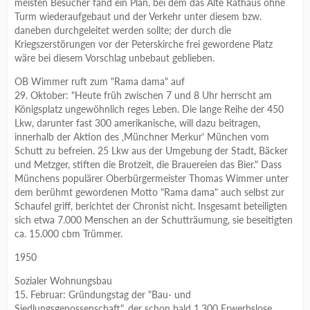
meisten Besucher fand ein Plan, bei dem das Alte Rathaus ohne
Turm wiederaufgebaut und der Verkehr unter diesem bzw.
daneben durchgeleitet werden sollte; der durch die
Kriegszerstörungen vor der Peterskirche frei gewordene Platz
wäre bei diesem Vorschlag unbebaut geblieben.
OB Wimmer ruft zum "Rama dama" auf
29. Oktober: "Heute früh zwischen 7 und 8 Uhr herrscht am
Königsplatz ungewöhnlich reges Leben. Die lange Reihe der 450
Lkw, darunter fast 300 amerikanische, will dazu beitragen,
innerhalb der Aktion des ‚Münchner Merkur' München vom
Schutt zu befreien. 25 Lkw aus der Umgebung der Stadt, Bäcker
und Metzger, stiften die Brotzeit, die Brauereien das Bier." Dass
Münchens populärer Oberbürgermeister Thomas Wimmer unter
dem berühmt gewordenen Motto "Rama dama" auch selbst zur
Schaufel griff, berichtet der Chronist nicht. Insgesamt beteiligten
sich etwa 7.000 Menschen an der Schutträumung, sie beseitigten
ca. 15.000 cbm Trümmer.
1950
Sozialer Wohnungsbau
15. Februar: Gründungstag der "Bau- und
Siedlungsgenossenschaft", der schon bald 1.300 Erwerbslose