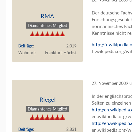
Der deutsche Fachwe
RMA
Forschungsgeschich
Diamantenes Mitglied
normannisches Fach
Kenntnisse nicht re
http://fr.wikipedi
Beiträge
2.019
fr.wikipedia.org/w
Wohnort
Frankfurt-Höchst
27. November 2009 
In der englischspra
Riegel
Seiten zu einzelne
Diamantenes Mitglied
http://en.wikipedia
en.wikipedia.org/wi
http://en.wikipedia
Beiträge
2.831
en.wikipedia.org/w