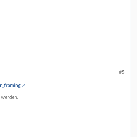
#5
er_framing
t werden.