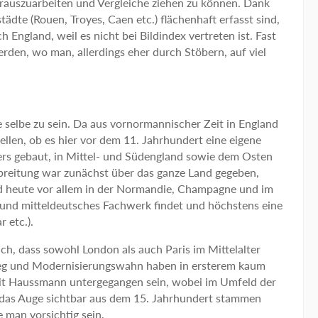
rauszuarbeiten und Vergleiche ziehen zu können. Dank
dte (Rouen, Troyes, Caen etc.) flächenhaft erfasst sind,
 England, weil es nicht bei Bildindex vertreten ist. Fast
den, wo man, allerdings eher durch Stöbern, auf viel
e selbe zu sein. Da aus vornormannischer Zeit in England
ellen, ob es hier vor dem 11. Jahrhundert eine eigene
ers gebaut, in Mittel- und Südengland sowie dem Osten
erbreitung war zunächst über das ganze Land gegeben,
d heute vor allem in der Normandie, Champagne und im
- und mitteldeutsches Fachwerk findet und höchstens eine
 etc.).
h, dass sowohl London als auch Paris im Mittelalter
ieg und Modernisierungswahn haben in ersterem kaum
 mit Haussmann untergegangen sein, wobei im Umfeld der
ür das Auge sichtbar aus dem 15. Jahrhundert stammen
 man vorsichtig sein.