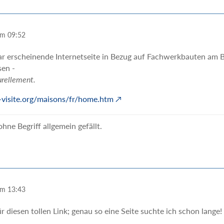
um 09:52
ar erscheinende Internetseite in Bezug auf Fachwerkbauten am 
sen -
urellement.
visite.org/maisons/fr/home.htm
hne Begriff allgemein gefällt.
um 13:43
r diesen tollen Link; genau so eine Seite suchte ich schon lange!