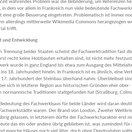
e Zeit währendes Problem war die Bebilderung, um Referenzen he
 in dem vor allem in Frankreich nun viele bedeutende Fachwerkstä
cht eine große Besserung eingetreten. Problematisch ist immer noch
nn allerdings mittlerweile Wikimedia Commons herangezogen wer
al trifft.
t und Entwicklung
n Trennung beider Staaten scheint die Fachwerktradition fast di
st recht keine Holzbauten erhalten sind, ist nicht mehr festzust
hwerk wurde in ganz England bis etwa zum Ausgang des Mittelalt
ins 18. Jahrhundert hinein. In Frankreich ist es ähnlich, eine V
17. Jahrhundert der Steinbau überhand nahm. Überbleibsel sin
bei sich in letzterer Region aus historischen Gründen eher ober
 normannische Traditionen stattgefunden hat (Straßburg, Colmar
 Bedeutung des Fachwerkbaus für beide Länder wird daran deutlic
 Fachwerkstädte waren. Der Brand von London, Zweiter Weltkr
brig gelassen, in letzterem dürfte der Fachwerkcharakter erst
 heute das ein oder andere übrig geblieben ist, was zumindest f
ind manche Häuser noch viel älter, doch ohne Dendrodaten sollte