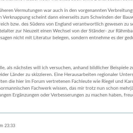
üheren Vermutungen war auch in den vorgenannten Verbreitung
n Verknappung scheint dann einerseits zum Schwinden der Bauw
eich bzw. des Südens von England verantwortlich gewesen zu sei
telalter zur Neuzeit einen Wechsel von der Ständer- zur Rähmb
sagen nicht mit Literatur belegen, sondern entnehme es der ged
elle, als nächstes will ich versuchen, anhand bildlicher Beispiel
ider Länder zu skizzieren. Eine Herausarbeiten regionaler Unters
lten die hier im Forum vertretenen Fachleute wie Riegel und Kar
mannischen Fachwerk wissen, das mir trotz nun schon mehrjähr
ungen Ergänzungen oder Verbesserungen zu machen haben, freue 
um 23:33