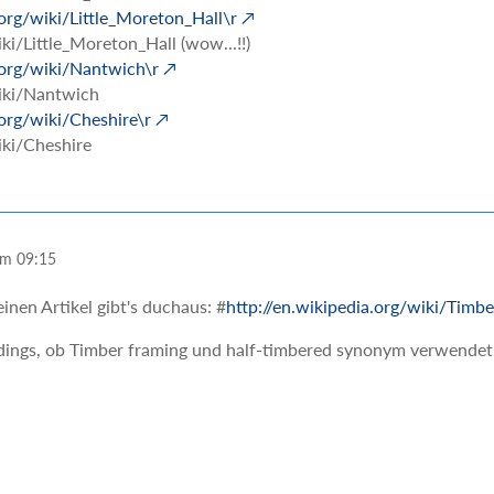
.org/wiki/Little_Moreton_Hall\r
ki/Little_Moreton_Hall (wow...!!)
.org/wiki/Nantwich\r
iki/Nantwich
.org/wiki/Cheshire\r
iki/Cheshire
um 09:15
inen Artikel gibt's duchaus: #
http://en.wikipedia.org/wiki/Timb
erdings, ob Timber framing und half-timbered synonym verwende