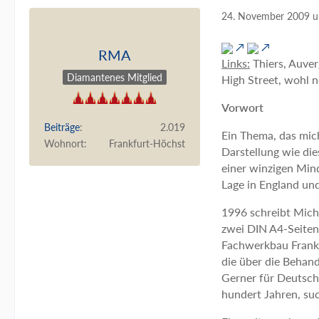
24. November 2009 
RMA
Links:
Thiers, Auver
Diamantenes Mitglied
High Street, wohl 
Vorwort
Beiträge
2.019
Ein Thema, das mich
Wohnort
Frankfurt-Höchst
Darstellung wie die
einer winzigen Mind
Lage in England und
1996 schreibt Micha
zwei DIN A4-Seiten 
Fachwerkbau Frankre
die über die Behan
Gerner für Deutschl
hundert Jahren, suc