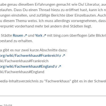
habe genau dieselben Erfahrungen gemacht wie Du! Literatur, auc
laufen. Dass Du einen Thread hiezu zu eröffnet hast, kann ich 
dungen einstellen, und zufällige Berichte über Einzelbauten. Auc
 zu diesem Thema weiss. Ich muss allerdings vorwegnehmen, dass
erpunkt vorderhand mehr bei andern drei Städten liegt.
e Städte
Rouen
und
York
mit bing.com überflogen (alle Blick
estand zu erhalten.
a gibt es nur zwei kurze Abschnitte dazu:
a.org/wiki/Fachwerkhaus#Frankreich\r
iki/Fachwerkhaus#Frankreich
a.org/wiki/Fachwerkhaus#England\r
wiki/Fachwerkhaus#England
dia-Inhaltsverzeichnis zu "Fachwerkhaus" gibt es in der Schwe
um 23:58