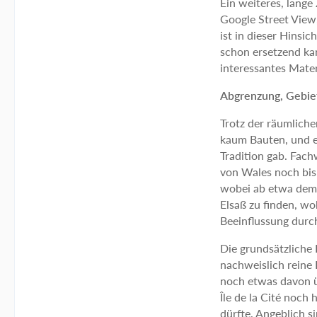
Ein weiteres, lang
Google Street View,
ist in dieser Hinsi
schon ersetzend ka
interessantes Materi
Abgrenzung, Gebie
Trotz der räumliche
kaum Bauten, und er
Tradition gab. Fac
von Wales noch bis 
wobei ab etwa dem 
Elsaß zu finden, wo
Beeinflussung durch
Die grundsätzliche
nachweislich reine
noch etwas davon ü
Île de la Cité noch
dürfte. Angeblich s