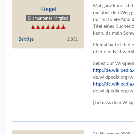
Mal ganz kurz: ich 
Riegel
nie über den Weg ge
Diamantenes Mitglied
nur mal viele Abbil
Titel eines Buches
kann, da mein Schw
Beiträge
2.831
Einmal hatte ich di
über den Fachwerkb
Selbst auf Wikipedi
http://de.wikipedi
de.wikipedia.org/w
http://de.wikipedi
de.wikipedia.org/
[Gemäss dem Wikipe
26. November 2009 