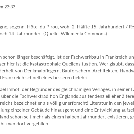
um 23:33
gne, sogenn. Hôtel du Pirou, wohl 2. Hälfte 15. Jahrhundert /
Re
noch 14. Jahrhundert (Quelle: Wikimedia Commons)
 schon länger beschäftigt, ist der Fachwerkbau in Frankreich un
ser hier ist die kastastrophale Quellensituation. Wer glaubt, d
erheit von Denkmalpflegern, Bauforschern, Architekten, Handwer
 Frankreich schnell eines besseren belehrt.
el Imhof, der Begründer des gleichnamigen Verlages, in seiner 
über die Fachwerktradition Englands aus tendenziell eher älter
ichs bezeichnet er als völlig unerforscht! Literatur in den jew
dlung einzelner Gebäude hinausgeht und eine Entwicklung aufze
and schon seit mehr als einem halben Jahrhundert existieren, gr
ht man dort vergeblich.