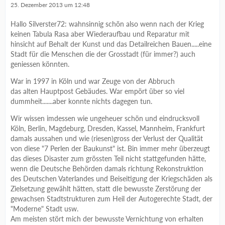
25. Dezember 2013 um 12:48
Hallo Silverster72: wahnsinnig schön also wenn nach der Krieg
keinen Tabula Rasa aber Wiederaufbau und Reparatur mit
hinsicht auf Behalt der Kunst und das Detailreichen Bauen.....eine
Stadt für die Menschen die der Grosstadt (für immer?) auch
geniessen könnten.
War in 1997 in Köln und war Zeuge von der Abbruch
das alten Hauptpost Gebäudes. War empört über so viel
dummheit.......aber konnte nichts dagegen tun.
Wir wissen imdessen wie ungeheuer schön und eindrucksvoll
Köln, Berlin, Magdeburg, Dresden, Kassel, Mannheim, Frankfurt
damals aussahen und wie (riesen)gross der Verlust der Qualität
von diese "7 Perlen der Baukunst" ist. Bin immer mehr überzeugt
das dieses Disaster zum grössten Teil nicht stattgefunden hätte,
wenn die Deutsche Behörden damals richtung Rekonstruktion
des Deutschen Vaterlandes und Beiseitigung der Kriegschäden als
Zielsetzung gewählt hätten, statt dIe bewusste Zerstörung der
gewachsen Stadtstrukturen zum Heil der Autogerechte Stadt, der
"Moderne" Stadt usw.
Am meisten stört mich der bewusste Vernichtung von erhalten