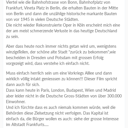
Viertel wie die Bahnhofstrasse von Bonn, Bahnhofplatz von
Frankfurt, Vineta Platz in Berlin, die erhalten Bauten in der Mitte
von Berlin und dann die unzählige historische markante Bauten
von vor 1945 in vielen Deutsche Städten.
Die nicht wieder Rekonstruierte Oper in Köln erscheint mich eine
der am meist schmerzende Verluste in das heutige Deutschland
zu sein.
Aber dass heute noch immer nichts getan wird um, wenigstens
winzigeTeilen, der schöne alte Stadt "zurück zu bekommen",wie
bescheiden in Dresden und Potsdam mit grossen Erfolg
vorgezeigt wird, dass verstehe ich einfach nicht.
Muss einfach herrlich sein um eine Vorkriegs Alllee und dann
wirklich völlig intakt geniesssen zu können!!! Dieser Film spricht
dann auch für sich.
Dass kann heute in Paris, London, Budapest, Wien und Madrid
aber leider nicht in die Deutsche Gross-Städten von über 300.000
Einwohner.
Und ich fürchte dass es auch niemals kommen würde, weil die
Behörden diese Zielsetzung nicht verfolgen. Das Kapital ist
einfach da, die Bürger wollen es auch: siehe der grosse Interesse
im Altstadt Frankfurts.....