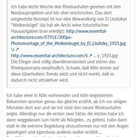
Ich habe letzte Woche den Rheinauhafen gesehen mit den
Neubauprojekten und bin eher erschrocken. Das dort
umgesetzte Konzept ist nur eine Abwandlung von El Lissitzkys
"Wolkenbügel" (da hat ein Archi seine futuristischen
Hausaufgaben brav erledigt):
http://www.essential-
architecture.com/STYLE/300px-
Photomontage_of_the_Wolkenbugel_by_El_Lissitzky_1925.jpg
\r
http://www.essential-architecture.com/S
... y_1925.jpg
Die Dinger sind völlig überdimensioniert und stören das
Rheinpanorama empfindlich. Schade, daß Köln immer auf
diese (überholten) Trends setzt und nicht merkt, daß es
dadurch nicht attraktiver wird.
Ich habe einer in Köln wohnenden und köln-begeisterten
Bekannten spontan genau das gleiche erzählt, als ich vor einigen
Monaten dort war und sie mir stolz den neuen Rheinauhafen
zeigte. Allerdings nur die ersten zwei Sätze, die letzten habe ich
dann weggelassen (um nicht als Nörgeler... zu gelten), habe dann
statt in die extreme Begeistung einzustimmen nur mit den Augen
gezwingert und irgendwas anderes weiter erzählt....