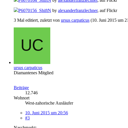
P6070164_ShiftN
by
alexanderfranzlechner
, auf Flickr
P6070156_ShiftN
by
alexanderfranzlechner
, auf Flickr
3 Mal editiert, zuletzt von
ursus carpaticus
(
10. Juni 2015 um 2
ursus carpaticus
Diamantenes Mitglied
Beiträge
12.746
Wohnort
West-zahorische Ausläufer
10. Juni 2015 um 20:56
#3
Naschmarkt: