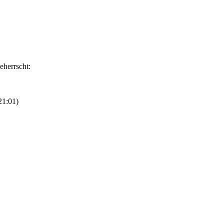
eherrscht:
21:01
)