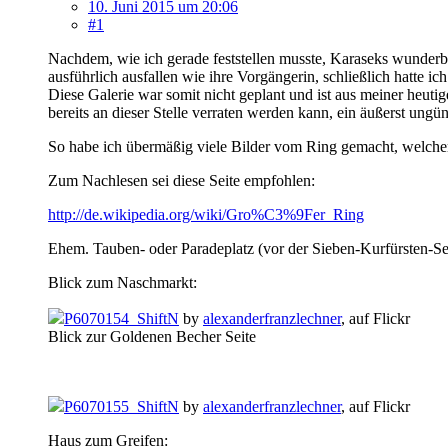
10. Juni 2015 um 20:06
#1
Nachdem, wie ich gerade feststellen musste, Karaseks wunderbar
ausführlich ausfallen wie ihre Vorgängerin, schließlich hatte ic
Diese Galerie war somit nicht geplant und ist aus meiner heut
bereits an dieser Stelle verraten werden kann, ein äußerst ungün
So habe ich übermäßig viele Bilder vom Ring gemacht, welcher ei
Zum Nachlesen sei diese Seite empfohlen:
http://de.wikipedia.org/wiki/Gro%C3%9Fer_Ring
Ehem. Tauben- oder Paradeplatz (vor der Sieben-Kurfürsten-Sei
Blick zum Naschmarkt:
P6070154_ShiftN
by
alexanderfranzlechner
, auf Flickr
Blick zur Goldenen Becher Seite
P6070155_ShiftN
by
alexanderfranzlechner
, auf Flickr
Haus zum Greifen: