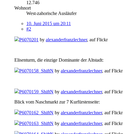
12.746
Wohnort
West-zahorische Ausläufer
10. Juni 2015 um 20:11
#2
P6070201
by
alexanderfranzlechner
, auf Flickr
Elisenturm, die einzige Dominante der Altstadt:
P6070158_ShiftN
by
alexanderfranzlechner
, auf Flickr
P6070159_ShiftN
by
alexanderfranzlechner
, auf Flickr
Blick vom Naschmarkt zur 7 Kurfürstenseite:
P6070162_ShiftN
by
alexanderfranzlechner
, auf Flickr
P6070163_ShiftN
by
alexanderfranzlechner
, auf Flickr