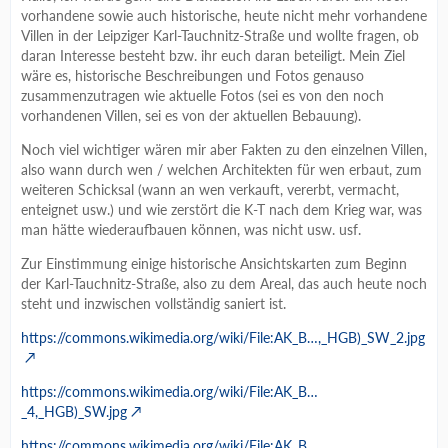
vorhandene sowie auch historische, heute nicht mehr vorhandene
Villen in der Leipziger Karl-Tauchnitz-Straße und wollte fragen, ob
daran Interesse besteht bzw. ihr euch daran beteiligt. Mein Ziel
wäre es, historische Beschreibungen und Fotos genauso
zusammenzutragen wie aktuelle Fotos (sei es von den noch
vorhandenen Villen, sei es von der aktuellen Bebauung).
Noch viel wichtiger wären mir aber Fakten zu den einzelnen Villen,
also wann durch wen / welchen Architekten für wen erbaut, zum
weiteren Schicksal (wann an wen verkauft, vererbt, vermacht,
enteignet usw.) und wie zerstört die K-T nach dem Krieg war, was
man hätte wiederaufbauen können, was nicht usw. usf.
Zur Einstimmung einige historische Ansichtskarten zum Beginn
der Karl-Tauchnitz-Straße, also zu dem Areal, das auch heute noch
steht und inzwischen vollständig saniert ist.
https://commons.wikimedia.org/wiki/File:AK_B…,_HGB)_SW_2.jpg
https://commons.wikimedia.org/wiki/File:AK_B…
_4,_HGB)_SW.jpg
https://commons.wikimedia.org/wiki/File:AK_B…