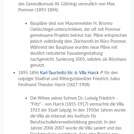
des Generalkonsuls W. Göhring) vermutlich von Max
Pommer (1893-1894).
Baupläne sind von Maurermeister H. Brunno
Oehlschlegel unterschrieben, der oft mit Pommer
gemeinsame Projekte betreut hat; Pläne entsprechen
jedoch vollständig dem Zeichenstil im Büro Pommer.
Während der Bauphase wurden neue Pläne mit
deutlich reduzierter Fassadengestaltung
nachgereicht. Sanierung 2005, seitdem als Bürohaus
genutzt.
1895-1896
Karl-Tauchnitz-Str. 6: Villa Harck
für den
Leipziger Stadtrat und Rittergutsbesitzer Friedrich Julius
Ferdinand Theodor Harck (1827-1908)
Die Witwe seines Sohnes Dr. Ludwig Friedrich -
"Fritz" - von Harck (1855-1917) vermachte die Villa
1923 der Stadt Leipzig. In den 1950er Jahren wurde
die Villa als Internat des Instituts für
Berufsschullehrerweiterbildung genutzt. In den
Jahren 2006-2007 wurde die Villa saniert und das
Dachgeschoss ausgebaut, dazu eine Remise neu