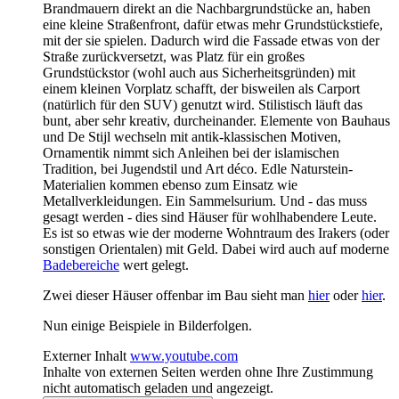
Brandmauern direkt an die Nachbargrundstücke an, haben
eine kleine Straßenfront, dafür etwas mehr Grundstückstiefe,
mit der sie spielen. Dadurch wird die Fassade etwas von der
Straße zurückversetzt, was Platz für ein großes
Grundstückstor (wohl auch aus Sicherheitsgründen) mit
einem kleinen Vorplatz schafft, der bisweilen als Carport
(natürlich für den SUV) genutzt wird. Stilistisch läuft das
bunt, aber sehr kreativ, durcheinander. Elemente von Bauhaus
und De Stijl wechseln mit antik-klassischen Motiven,
Ornamentik nimmt sich Anleihen bei der islamischen
Tradition, bei Jugendstil und Art déco. Edle Naturstein-
Materialien kommen ebenso zum Einsatz wie
Metallverkleidungen. Ein Sammelsurium. Und - das muss
gesagt werden - dies sind Häuser für wohlhabendere Leute.
Es ist so etwas wie der moderne Wohntraum des Irakers (oder
sonstigen Orientalen) mit Geld. Dabei wird auch auf moderne
Badebereiche
wert gelegt.
Zwei dieser Häuser offenbar im Bau sieht man
hier
oder
hier
.
Nun einige Beispiele in Bilderfolgen.
Externer Inhalt
www.youtube.com
Inhalte von externen Seiten werden ohne Ihre Zustimmung
nicht automatisch geladen und angezeigt.