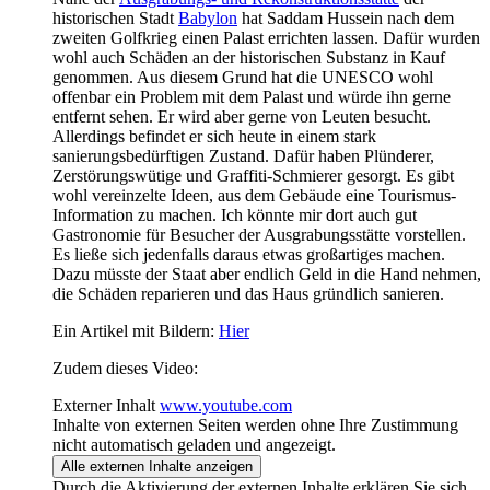
historischen Stadt
Babylon
hat Saddam Hussein nach dem
zweiten Golfkrieg einen Palast errichten lassen. Dafür wurden
wohl auch Schäden an der historischen Substanz in Kauf
genommen. Aus diesem Grund hat die UNESCO wohl
offenbar ein Problem mit dem Palast und würde ihn gerne
entfernt sehen. Er wird aber gerne von Leuten besucht.
Allerdings befindet er sich heute in einem stark
sanierungsbedürftigen Zustand. Dafür haben Plünderer,
Zerstörungswütige und Graffiti-Schmierer gesorgt. Es gibt
wohl vereinzelte Ideen, aus dem Gebäude eine Tourismus-
Information zu machen. Ich könnte mir dort auch gut
Gastronomie für Besucher der Ausgrabungsstätte vorstellen.
Es ließe sich jedenfalls daraus etwas großartiges machen.
Dazu müsste der Staat aber endlich Geld in die Hand nehmen,
die Schäden reparieren und das Haus gründlich sanieren.
Ein Artikel mit Bildern:
Hier
Zudem dieses Video:
Externer Inhalt
www.youtube.com
Inhalte von externen Seiten werden ohne Ihre Zustimmung
nicht automatisch geladen und angezeigt.
Alle externen Inhalte anzeigen
Durch die Aktivierung der externen Inhalte erklären Sie sich