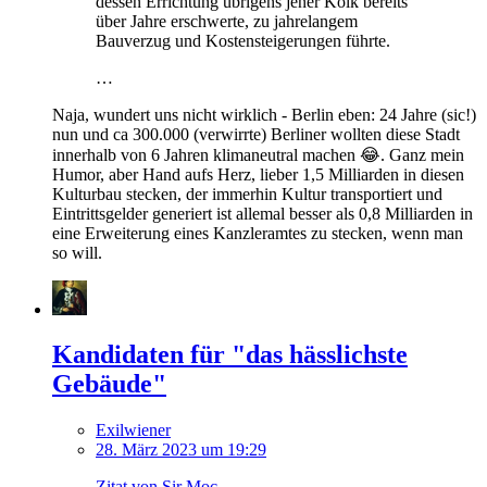
dessen Errichtung übrigens jener Kolk bereits
über Jahre erschwerte, zu jahrelangem
Bauverzug und Kostensteigerungen führte.
…
Naja, wundert uns nicht wirklich - Berlin eben: 24 Jahre (sic!)
nun und ca 300.000 (verwirrte) Berliner wollten diese Stadt
innerhalb von 6 Jahren klimaneutral machen 😂. Ganz mein
Humor, aber Hand aufs Herz, lieber 1,5 Milliarden in diesen
Kulturbau stecken, der immerhin Kultur transportiert und
Eintrittsgelder generiert ist allemal besser als 0,8 Milliarden in
eine Erweiterung eines Kanzleramtes zu stecken, wenn man
so will.
Kandidaten für "das hässlichste
Gebäude"
Exilwiener
28. März 2023 um 19:29
Zitat von Sir Moc