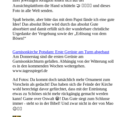
ihrer jeweiligen Religion sollen sich auf der
Aussichtsplattform die Hand schütteln 🤝 👍🏼🙏🏼 und dieses
Foto in alle Welt senden.
Spaß beiseite, aber bitte das mit dem Papst fände ich eine gute
Idee! Das absolut Böse wird durch das absolut Gute
absorbiert und damit erfüllt sich der wunderbare christliche
Urgedanke der Vergebung sowie der „Erlösung von dem
Bösen!“
Garnisonkirche Potsdam: Erste Gerüste am Turm abgebaut
Am Donnerstag sind die ersten Gerüste am
Garnisonkirchturm gefallen. Abhängig von der Witterung soll
es in den kommenden Wochen weitergehen.
www.tagesspiegel.de
Ad Fotos: Da kommt doch tatsächlich mehr Ornament zum
Vorschein als gedacht! Das haben sich die Feinde der Kirche
wohl berechtigt davor gefürchtet, dass mit der Entrüstung
etwas zu Schönes nicht mehr rückgängig gemacht werden
kann! Game over Oswalt 😁! Das Gute siegt zum Schlusse
immer - steht so in der Bibel! Und zwar nicht in der von Mao
😉👍🏼