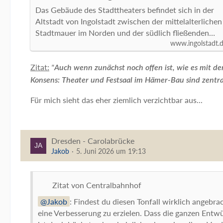
Das Gebäude des Stadttheaters befindet sich in der
Altstadt von Ingolstadt zwischen der mittelalterlichen
Stadtmauer im Norden und der südlich fließenden…
www.ingolstadt.
Zitat:
"
Auch wenn zunächst noch offen ist, wie es mit d
Konsens: Theater und Festsaal im Hämer-Bau sind zentral
Für mich sieht das eher ziemlich verzichtbar aus...
Dresden - Carolabrücke
Jakob
5. Juni 2026 um 19:13
Zitat von Centralbahnhof
Jakob
: Findest du diesen Tonfall wirklich angebra
eine Verbesserung zu erzielen. Dass die ganzen Entw