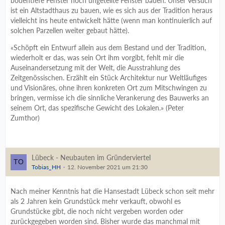
bodentiefe Fenster noch ungeteilte Fenster bauen. Unser Versuch
ist ein Altstadthaus zu bauen, wie es sich aus der Tradition heraus
vielleicht ins heute entwickelt hätte (wenn man kontinuierlich auf
solchen Parzellen weiter gebaut hätte).
«Schöpft ein Entwurf allein aus dem Bestand und der Tradition,
wiederholt er das, was sein Ort ihm vorgibt, fehlt mir die
Auseinandersetzung mit der Welt, die Ausstrahlung des
Zeitgenössischen. Erzählt ein Stück Architektur nur Weltläufiges
und Visionäres, ohne ihren konkreten Ort zum Mitschwingen zu
bringen, vermisse ich die sinnliche Verankerung des Bauwerks an
seinem Ort, das spezifische Gewicht des Lokalen.» (Peter
Zumthor)
Lübeck - Neubauten im Gründerviertel
Tobias_HH
12. November 2021 um 21:30
Nach meiner Kenntnis hat die Hansestadt Lübeck schon seit mehr
als 2 Jahren kein Grundstück mehr verkauft, obwohl es
Grundstücke gibt, die noch nicht vergeben worden oder
zurückgegeben worden sind. Bisher wurde das manchmal mit