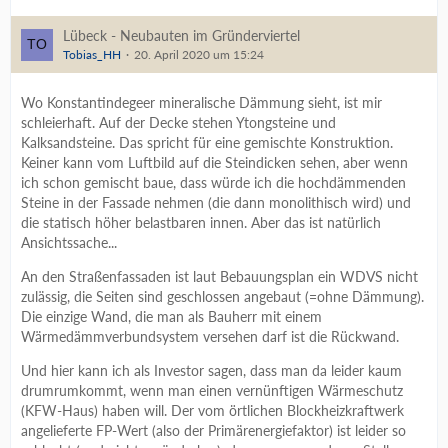
Lübeck - Neubauten im Gründerviertel
Tobias_HH
20. April 2020 um 15:24
Wo Konstantindegeer mineralische Dämmung sieht, ist mir
schleierhaft. Auf der Decke stehen Ytongsteine und
Kalksandsteine. Das spricht für eine gemischte Konstruktion.
Keiner kann vom Luftbild auf die Steindicken sehen, aber wenn
ich schon gemischt baue, dass würde ich die hochdämmenden
Steine in der Fassade nehmen (die dann monolithisch wird) und
die statisch höher belastbaren innen. Aber das ist natürlich
Ansichtssache...
An den Straßenfassaden ist laut Bebauungsplan ein WDVS nicht
zulässig, die Seiten sind geschlossen angebaut (=ohne Dämmung).
Die einzige Wand, die man als Bauherr mit einem
Wärmedämmverbundsystem versehen darf ist die Rückwand.
Und hier kann ich als Investor sagen, dass man da leider kaum
drumrumkommt, wenn man einen vernünftigen Wärmeschutz
(KFW-Haus) haben will. Der vom örtlichen Blockheizkraftwerk
angelieferte FP-Wert (also der Primärenergiefaktor) ist leider so