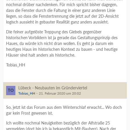
nochmal drüber nachdenken. Für mich spricht bisher dagegen,
dass die Fenster durch die Faltung in einer ganz anderen Linie
liegen, so dass die Fenstertrennung die jetzt auf der 2D-Ansicht
logisch aussieht in gebauter Realität ganz anders aussieht.
Die feiner aufgelöste Treppung des Giebels gegenüber
historischen Vorbildern ist ja gerade das Gestaltungsprinzip des
Haues, da würde ich nicht dran wollen. Es geht ja darum ein
heutiges Haus im historischen Kontext zu bauen - und heutige
Häuser sind halt anders als historische.
Tobias_HH
Lübeck - Neubauten im Gründerviertel
Tobias_HH
21. Februar 2020 um 20:02
So, jetzt ist das Forum aus dem Winterschlaf erwacht... Wo doch
gar kein Frost gewesen ist.
Ich wollte nochmal Neuigkeiten bezüglich der Alfstraße 25
vermelden (dort bin ich ja bekanntlich Mit-Bauherr). Nach der