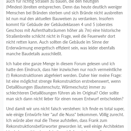
auch für richtig Straßen zu bauen, die den heutigen
(Mindest-)breiten entsprechen. Denn das heute deutlich weniger
Menschen bei Bränden sterben und sich Brände nicht ausbreiten
ist nun mal den aktuellen Bauweisen zu verdanken. Insofern
kommt für Gebäude der Gebäudeklassen 4 und 5 (oberstes
Geschoss mit Aufenthaltsräumen höher als 7m) eine historische
Straßenbreite schlicht nicht in Frage, weil die Feuerwehr dort
nicht retten kann. Auch sollten die Gebäude im Sinne der
Erderwärmung energetisch effizient sein, was leider ebenfalls
manche Baudetails ausschließt.
Ich habe eine ganze Menge in diesem Forum gelesen und ich
hatte den Eindruck, dass hier inzwischen nur noch vermeintliche
(!) Rekonstruktionen abgefeiert werden. Daher hier meine Frage:
Ist eine möglichst strenge Rekonstruktion erstrebenswert, wenn
Detaillösungen (Bautenschutz, Wärmeschutz) immer zu
schlechteren Detaillösungen führen als im Original? Oder sollte
man sich dann nicht lieber für einen neuen Entwurf entscheiden?
Und damit wir uns nicht falsch verstehen: Ich finde es total super,
wie einige Entwürfe hier "auf die Nuss" bekommen. Völlig zurecht.
Ich würde aber mal die These aufstellen, dass Frank zum
Rekonstruktionsbefürworter geworden ist, weil einige Architekten