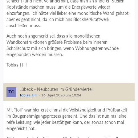
schlecht (und nicht veränderbar), dass man an anderen Stellen
Kopfstände machen muss, um die Energiewerte wieder
einzufangen. Ich hätte viel lieber eine monolitische Wand gehabt,
aber es geht nicht, da ich mich ans Blockheizkraftwerk
anschließen muss.
Auch noch angemerkt sei, dass alle monolitischen
Wandkonstruktionen größere Probleme beim inneren
Schallschutz mit sich bringen, wenn Wohnungstrennwände
eingebunden werden müssen.
Tobias_HH
Lübeck - Neubauten im Gründerviertel
Tobias_HH
16. April 2020 um 10:34
Mit "toll" war hier erst einmal die Vollständigkeit und Prüfbarkeit
im Baugenehmigungsprozess gemeint. Und das ist nun mal eine
reife Leistung, wie jeder bestätigen kann, der sowas schon mal
eingereicht hat.