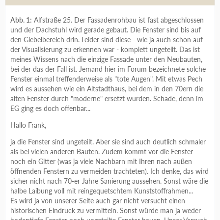
Abb. 1:
Alfstraße 25. Der Fassadenrohbau ist fast abgeschlossen
und der Dachstuhl wird gerade gebaut. Die Fenster sind bis auf
den Giebelbereich drin. Leider sind diese - wie ja auch schon auf
der Visualisierung zu erkennen war - komplett ungeteilt. Das ist
meines Wissens nach die einzige Fassade unter den Neubauten,
bei der das der Fall ist. Jemand hier im Forum bezeichnete solche
Fenster einmal treffenderweise als "tote Augen". Mit etwas Pech
wird es aussehen wie ein Altstadthaus, bei dem in den 70ern die
alten Fenster durch "moderne" ersetzt wurden. Schade, denn im
EG ging es doch offenbar...
Hallo Frank,
ja die Fenster sind ungeteilt. Aber sie sind auch deutlich schmaler
als bei vielen anderen Bauten. Zudem kommt vor die Fenster
noch ein Gitter (was ja viele Nachbarn mit Ihren nach außen
öffnenden Fenstern zu vermeiden trachteten). Ich denke, das wird
sicher nicht nach 70-er Jahre Sanierung aussehen. Sonst wäre die
halbe Laibung voll mit reingequetschtem Kunststoffrahmen...
Es wird ja von unserer Seite auch gar nicht versucht einen
historischen Eindruck zu vermitteln. Sonst würde man ja weder