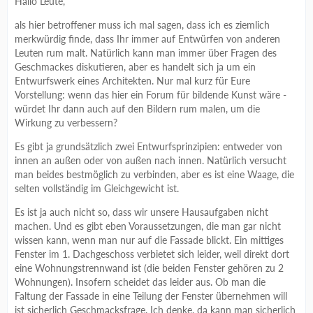
Hallo Leute,
als hier betroffener muss ich mal sagen, dass ich es ziemlich
merkwürdig finde, dass Ihr immer auf Entwürfen von anderen
Leuten rum malt. Natürlich kann man immer über Fragen des
Geschmackes diskutieren, aber es handelt sich ja um ein
Entwurfswerk eines Architekten. Nur mal kurz für Eure
Vorstellung: wenn das hier ein Forum für bildende Kunst wäre -
würdet Ihr dann auch auf den Bildern rum malen, um die
Wirkung zu verbessern?
Es gibt ja grundsätzlich zwei Entwurfsprinzipien: entweder von
innen an außen oder von außen nach innen. Natürlich versucht
man beides bestmöglich zu verbinden, aber es ist eine Waage, die
selten vollständig im Gleichgewicht ist.
Es ist ja auch nicht so, dass wir unsere Hausaufgaben nicht
machen. Und es gibt eben Voraussetzungen, die man gar nicht
wissen kann, wenn man nur auf die Fassade blickt. Ein mittiges
Fenster im 1. Dachgeschoss verbietet sich leider, weil direkt dort
eine Wohnungstrennwand ist (die beiden Fenster gehören zu 2
Wohnungen). Insofern scheidet das leider aus. Ob man die
Faltung der Fassade in eine Teilung der Fenster übernehmen will
ist sicherlich Geschmacksfrage. Ich denke, da kann man sicherlich