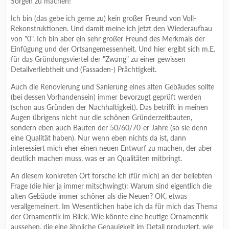
Sorgen zu machen!
Ich bin (das gebe ich gerne zu) kein großer Freund von Voll-
Rekonstruktionen. Und damit meine ich jetzt den Wiederaufbau
von "0". Ich bin aber ein sehr großer Freund des Merkmals der
Einfügung und der Ortsangemessenheit. Und hier ergibt sich m.E.
für das Gründungsviertel der "Zwang" zu einer gewissen
Detailverliebtheit und (Fassaden-) Prächtigkeit.
Auch die Renovierung und Sanierung eines alten Gebäudes sollte
(bei dessen Vorhandensein) immer bevorzugt geprüft werden
(schon aus Gründen der Nachhaltigkeit). Das betrifft in meinen
Augen übrigens nicht nur die schönen Gründerzeitbauten,
sondern eben auch Bauten der 50/60/70-er Jahre (so sie denn
eine Qualität haben). Nur wenn eben nichts da ist, dann
interessiert mich eher einen neuen Entwurf zu machen, der aber
deutlich machen muss, was er an Qualitäten mitbringt.
An diesem konkreten Ort forsche ich (für mich) an der beliebten
Frage (die hier ja immer mitschwingt): Warum sind eigentlich die
alten Gebäude immer schöner als die Neuen? OK, etwas
verallgemeinert. Im Wesentlichen habe ich da für mich das Thema
der Ornamentik im Blick. Wie könnte eine heutige Ornamentik
aussehen, die eine ähnliche Genauigkeit im Detail produziert, wie