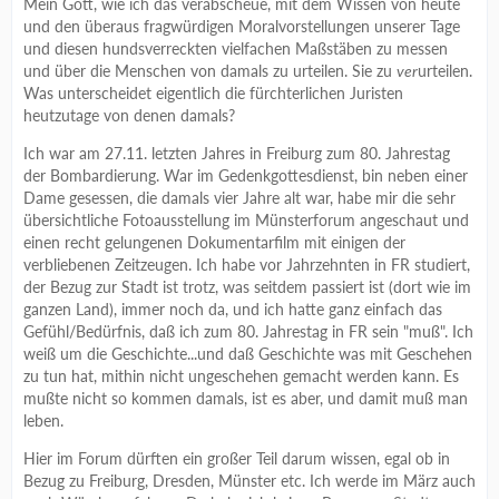
Mein Gott, wie ich das verabscheue, mit dem Wissen von heute
und den überaus fragwürdigen Moralvorstellungen unserer Tage
und diesen hundsverreckten vielfachen Maßstäben zu messen
und über die Menschen von damals zu urteilen. Sie zu
ver
urteilen.
Was unterscheidet eigentlich die fürchterlichen Juristen
heutzutage von denen damals?
Ich war am 27.11. letzten Jahres in Freiburg zum 80. Jahrestag
der Bombardierung. War im Gedenkgottesdienst, bin neben einer
Dame gesessen, die damals vier Jahre alt war, habe mir die sehr
übersichtliche Fotoausstellung im Münsterforum angeschaut und
einen recht gelungenen Dokumentarfilm mit einigen der
verbliebenen Zeitzeugen. Ich habe vor Jahrzehnten in FR studiert,
der Bezug zur Stadt ist trotz, was seitdem passiert ist (dort wie im
ganzen Land), immer noch da, und ich hatte ganz einfach das
Gefühl/Bedürfnis, daß ich zum 80. Jahrestag in FR sein "muß". Ich
weiß um die Geschichte...und daß Geschichte was mit Geschehen
zu tun hat, mithin nicht ungeschehen gemacht werden kann. Es
mußte nicht so kommen damals, ist es aber, und damit muß man
leben.
Hier im Forum dürften ein großer Teil darum wissen, egal ob in
Bezug zu Freiburg, Dresden, Münster etc. Ich werde im März auch