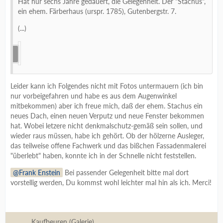
Hat nur sechs Jahre gedauert, die Gelegenheit. Der "Stachus",
ein ehem. Färberhaus (urspr. 1785), Gutenbergstr. 7.
(...)
Leider kann ich Folgendes nicht mit Fotos untermauern (ich bin
nur vorbeigefahren und habe es aus dem Augenwinkel
mitbekommen) aber ich freue mich, daß der ehem. Stachus ein
neues Dach, einen neuen Verputz und neue Fenster bekommen
hat. Wobei letzere nicht denkmalschutz-gemäß sein sollen, und
wieder raus müssen, habe ich gehört. Ob der hölzerne Ausleger,
das teilweise offene Fachwerk und das bißchen Fassadenmalerei
"überlebt" haben, konnte ich in der Schnelle nicht feststellen.
Frank Enstein
Bei passender Gelegenheit bitte mal dort
vorstellig werden, Du kommst wohl leichter mal hin als ich. Merci!
Kaufbeuren (Galerie)