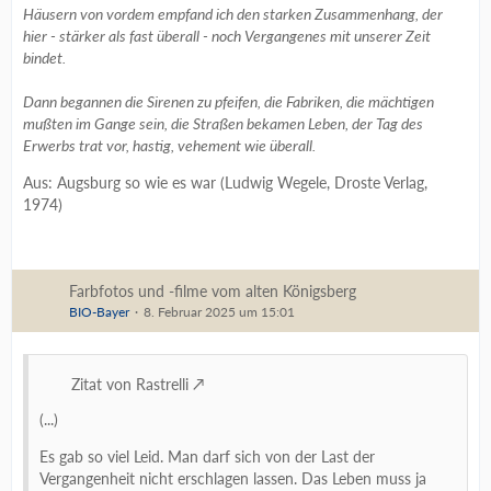
Häusern von vordem empfand ich den starken Zusammenhang, der
hier - stärker als fast überall - noch Vergangenes mit unserer Zeit
bindet.
Dann begannen die Sirenen zu pfeifen, die Fabriken, die mächtigen
mußten im Gange sein, die Straßen bekamen Leben, der Tag des
Erwerbs trat vor, hastig, vehement wie überall.
Aus: Augsburg so wie es war (Ludwig Wegele, Droste Verlag,
1974)
Farbfotos und -filme vom alten Königsberg
BIO-Bayer
8. Februar 2025 um 15:01
Zitat von Rastrelli
(...)
Es gab so viel Leid. Man darf sich von der Last der
Vergangenheit nicht erschlagen lassen. Das Leben muss ja