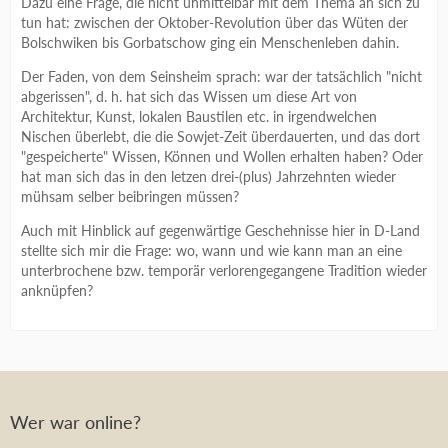
Dazu eine Frage, die nicht unmittelbar mit dem Thema an sich zu
tun hat: zwischen der Oktober-Revolution über das Wüten der
Bolschwiken bis Gorbatschow ging ein Menschenleben dahin.
Der Faden, von dem Seinsheim sprach: war der tatsächlich "nicht
abgerissen", d. h. hat sich das Wissen um diese Art von
Architektur, Kunst, lokalen Baustilen etc. in irgendwelchen
Nischen überlebt, die die Sowjet-Zeit überdauerten, und das dort
"gespeicherte" Wissen, Können und Wollen erhalten haben? Oder
hat man sich das in den letzen drei-(plus) Jahrzehnten wieder
mühsam selber beibringen müssen?
Auch mit Hinblick auf gegenwärtige Geschehnisse hier in D-Land
stellte sich mir die Frage: wo, wann und wie kann man an eine
unterbrochene bzw. temporär verlorengegangene Tradition wieder
anknüpfen?
Wer war online?