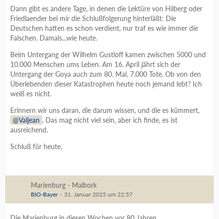
Dann gibt es andere Tage, in denen die Lektüre von Hilberg oder
Friedlaender bei mir die Schlußfolgerung hinterläßt: Die
Deutschen hatten es schon verdient, nur traf es wie immer die
Falschen. Damals...wie heute.
Beim Untergang der Wilhelm Gustloff kamen zwischen 5000 und
10.000 Menschen ums Leben. Am 16. April jährt sich der
Untergang der Goya auch zum 80. Mal. 7.000 Tote. Ob von den
Überlebenden dieser Katastrophen heute noch jemand lebt? Ich
weiß es nicht.
Erinnern wir uns daran, die darum wissen, und die es kümmert,
Valjean
. Das mag nicht viel sein, aber ich finde, es ist
ausreichend.
Schluß für heute.
Marienburg - Malbork
BIO-Bayer
31. Januar 2025 um 22:57
Die Marienburg in diesen Wochen vor 80 Jahren...