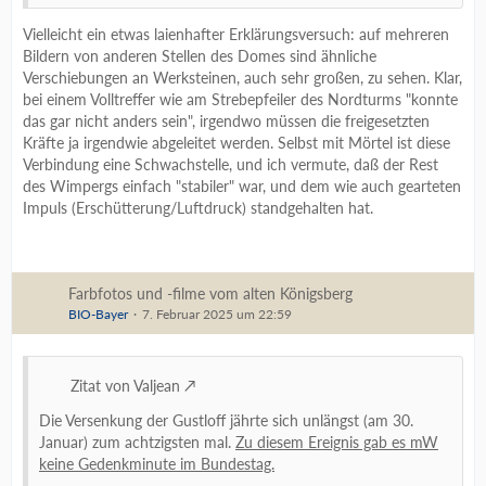
Vielleicht ein etwas laienhafter Erklärungsversuch: auf mehreren
Bildern von anderen Stellen des Domes sind ähnliche
Verschiebungen an Werksteinen, auch sehr großen, zu sehen. Klar,
bei einem Volltreffer wie am Strebepfeiler des Nordturms "konnte
das gar nicht anders sein", irgendwo müssen die freigesetzten
Kräfte ja irgendwie abgeleitet werden. Selbst mit Mörtel ist diese
Verbindung eine Schwachstelle, und ich vermute, daß der Rest
des Wimpergs einfach "stabiler" war, und dem wie auch gearteten
Impuls (Erschütterung/Luftdruck) standgehalten hat.
Farbfotos und -filme vom alten Königsberg
BIO-Bayer
7. Februar 2025 um 22:59
Zitat von Valjean
Die Versenkung der Gustloff jährte sich unlängst (am 30.
Januar) zum achtzigsten mal.
Zu diesem Ereignis gab es mW
keine Gedenkminute im Bundestag.