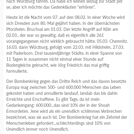
nach Würzburg fahren. Da habe ich keinen Bezug zur Stadt per
se, aber ich möchte das Gedenkläuten "erhören".
Heute ist die Nacht vom 07. auf den 08.02. In einer Woche wird
sich Dresden zum 80. Mal gejährt haben. In der übernächsten
Pforzheim. Bruchsal am 01.03. Der letzte Angriff auf Köln am
02.03., der war so gewaltig, daß es eigentlich alle 261
vorangegangenen nicht wirklich gebraucht hätte. 05.03. Chemnitz.
16.03. dann Würzburg, gefolgt vom 22.03. mit Hildsheim, 27.03.
mit Paderborn. Drei tausendjährige Städte, in einer Spanne von
11 Tagen in zusammen nicht einmal einer Stunde auf
Bodengleiche gebracht, wie Jörg Friedrich das mal griffig
formulierte.
Der Bombenkrieg gegen das Dritte Reich und das davon besetzte
Europa mag zwischen 500- und 600.000 Menschen das Leben
gekostet haben und annullierte landauf, landab das bis dahin
Erreichte und Erschaffene. Es gibt Tage, da ist mein
Gedankengang: 600.000...das sind 10% der in der Shoah
Ermordeten. Jene wird als ein unendlich schlimmes Verbrechen
bezeichnet, was sie auch ist. Der Bombenkrieg hat ein Zehntel der
Menschenleben gefordert...schlechterdings sind 10% von
Unendlich immer noch Unendlich.