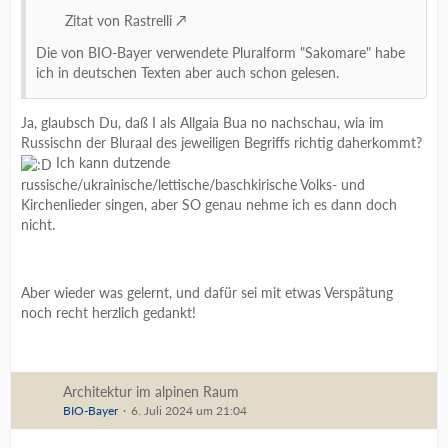
Zitat von Rastrelli
Die von BIO-Bayer verwendete Pluralform "Sakomare" habe
ich in deutschen Texten aber auch schon gelesen.
Ja, glaubsch Du, daß I als Allgaia Bua no nachschau, wia im
Russischn der Bluraal des jeweiligen Begriffs richtig daherkommt?
Ich kann dutzende
russische/ukrainische/lettische/baschkirische Volks- und
Kirchenlieder singen, aber SO genau nehme ich es dann doch
nicht.
Aber wieder was gelernt, und dafür sei mit etwas Verspätung
noch recht herzlich gedankt!
Architektur im alpinen Raum
BIO-Bayer
6. Juli 2024 um 21:04