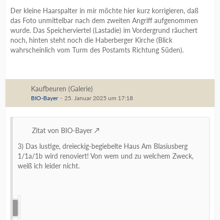
Der kleine Haarspalter in mir möchte hier kurz korrigieren, daß
das Foto unmittelbar nach dem zweiten Angriff aufgenommen
wurde. Das Speicherviertel (Lastadie) im Vordergrund räuchert
noch, hinten steht noch die Haberberger Kirche (Blick
wahrscheinlich vom Turm des Postamts Richtung Süden).
Kaufbeuren (Galerie)
BIO-Bayer
25. Januar 2025 um 17:18
Zitat von BIO-Bayer
3) Das lustige, dreieckig-begiebelte Haus Am Blasiusberg
1/1a/1b wird renoviert! Von wem und zu welchem Zweck,
weiß ich leider nicht.