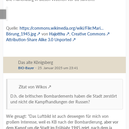
Quelle:
https://commons.wikimedia.org/wiki/File:Mari…
B6rung_1945.jpg
von
Hajotthu
,
Creative Commons
Attribution-Share Alike 3.0 Unported
Das alte Königsberg
BIO-Bayer
25. Januar 2025 um 23:41
Zitat von Wikos
D.h. die britischen Bombardements haben die Stadt zerstört
und nicht die Kampfhandlungen der Russen?
Wie gesagt: "
Das Luftbild ist auch deswegen für mich von
großem Interesse, weil es KB nach der Bombardierung,
aber vor
dem Kampf um die Stadt im Frühjahr 1945 zeigt,
nach dem ja