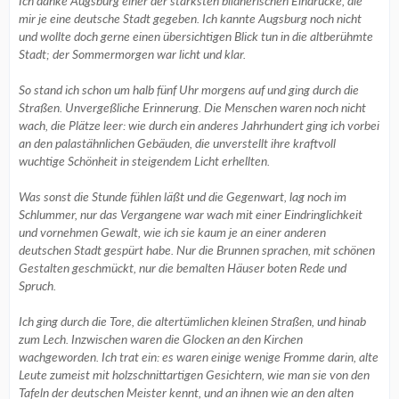
Ich danke Augsburg einer der stärksten bildnerischen Eindrücke, die
mir je eine deutsche Stadt gegeben. Ich kannte Augsburg noch nicht
und wollte doch gerne einen übersichtigen Blick tun in die altberühmte
Stadt; der Sommermorgen war licht und klar.
So stand ich schon um halb fünf Uhr morgens auf und ging durch die
Straßen. Unvergeßliche Erinnerung. Die Menschen waren noch nicht
wach, die Plätze leer: wie durch ein anderes Jahrhundert ging ich vorbei
an den palastähnlichen Gebäuden, die unverstellt ihre kraftvoll
wuchtige Schönheit in steigendem Licht erhellten.
Was sonst die Stunde fühlen läßt und die Gegenwart, lag noch im
Schlummer, nur das Vergangene war wach mit einer Eindringlichkeit
und vornehmen Gewalt, wie ich sie kaum je an einer anderen
deutschen Stadt gespürt habe. Nur die Brunnen sprachen, mit schönen
Gestalten geschmückt, nur die bemalten Häuser boten Rede und
Spruch.
Ich ging durch die Tore, die altertümlichen kleinen Straßen, und hinab
zum Lech. Inzwischen waren die Glocken an den Kirchen
wachgeworden. Ich trat ein: es waren einige wenige Fromme darin, alte
Leute zumeist mit holzschnittartigen Gesichtern, wie man sie von den
Tafeln der deutschen Meister kennt, und an ihnen wie an den alten