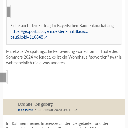
Siehe auch den Eintrag im Bayerischen Baudenkmalkatalog:
https://geoportal.bayern.de/denkmalatlas/s…
bau&koid=110848
Mit etwas Verspätung...die Renovierung war schon im Laufe des
Sommers 2024 vollendet, es ist ein Wohnhaus "geworden" (war ja
wahrscheinlich nie etwas anderes).
Das alte Königsberg
BIO-Bayer
25. Januar 2025 um 14:26
Im Rahmen meines Interesses an den Ostgebieten und dem