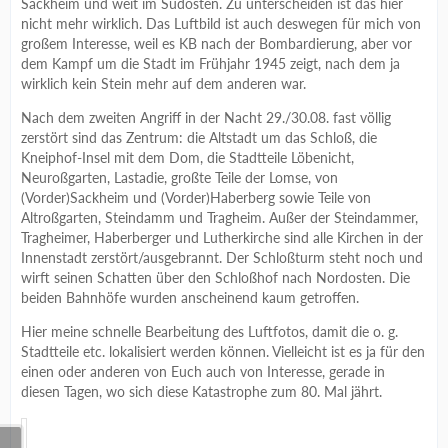
Sackheim und weit im Südosten. Zu unterscheiden ist das hier
nicht mehr wirklich. Das Luftbild ist auch deswegen für mich von
großem Interesse, weil es KB nach der Bombardierung, aber vor
dem Kampf um die Stadt im Frühjahr 1945 zeigt, nach dem ja
wirklich kein Stein mehr auf dem anderen war.
Nach dem zweiten Angriff in der Nacht 29./30.08. fast völlig
zerstört sind das Zentrum: die Altstadt um das Schloß, die
Kneiphof-Insel mit dem Dom, die Stadtteile Löbenicht,
Neuroßgarten, Lastadie, großte Teile der Lomse, von
(Vorder)Sackheim und (Vorder)Haberberg sowie Teile von
Altroßgarten, Steindamm und Tragheim. Außer der Steindammer,
Tragheimer, Haberberger und Lutherkirche sind alle Kirchen in der
Innenstadt zerstört/ausgebrannt. Der Schloßturm steht noch und
wirft seinen Schatten über den Schloßhof nach Nordosten. Die
beiden Bahnhöfe wurden anscheinend kaum getroffen.
Hier meine schnelle Bearbeitung des Luftfotos, damit die o. g.
Stadtteile etc. lokalisiert werden können. Vielleicht ist es ja für den
einen oder anderen von Euch auch von Interesse, gerade in
diesen Tagen, wo sich diese Katastrophe zum 80. Mal jährt.