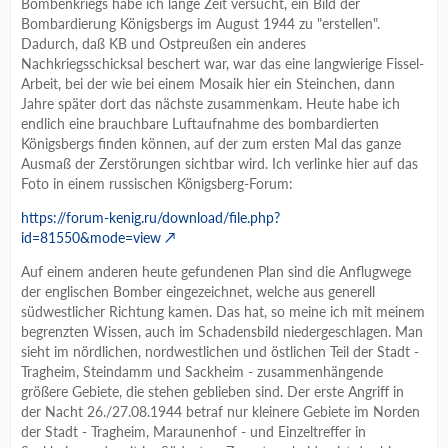
Bombenkriegs habe ich lange Zeit versucht, ein Bild der
Bombardierung Königsbergs im August 1944 zu "erstellen".
Dadurch, daß KB und Ostpreußen ein anderes
Nachkriegsschicksal beschert war, war das eine langwierige Fissel-
Arbeit, bei der wie bei einem Mosaik hier ein Steinchen, dann
Jahre später dort das nächste zusammenkam. Heute habe ich
endlich eine brauchbare Luftaufnahme des bombardierten
Königsbergs finden können, auf der zum ersten Mal das ganze
Ausmaß der Zerstörungen sichtbar wird. Ich verlinke hier auf das
Foto in einem russischen Königsberg-Forum:
https://forum-kenig.ru/download/file.php?
id=81550&mode=view
Auf einem anderen heute gefundenen Plan sind die Anflugwege
der englischen Bomber eingezeichnet, welche aus generell
südwestlicher Richtung kamen. Das hat, so meine ich mit meinem
begrenzten Wissen, auch im Schadensbild niedergeschlagen. Man
sieht im nördlichen, nordwestlichen und östlichen Teil der Stadt -
Tragheim, Steindamm und Sackheim - zusammenhängende
größere Gebiete, die stehen geblieben sind. Der erste Angriff in
der Nacht 26./27.08.1944 betraf nur kleinere Gebiete im Norden
der Stadt - Tragheim, Maraunenhof - und Einzeltreffer in