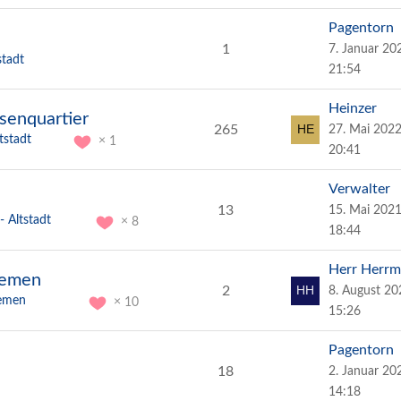
Pagentorn
1
7. Januar 2
stadt
21:54
Heinzer
ssenquartier
265
27. Mai 202
tstadt
1
20:41
Verwalter
13
15. Mai 202
 Altstadt
8
18:44
Herr Herr
remen
2
8. August 2
remen
10
15:26
Pagentorn
18
2. Januar 2
14:18