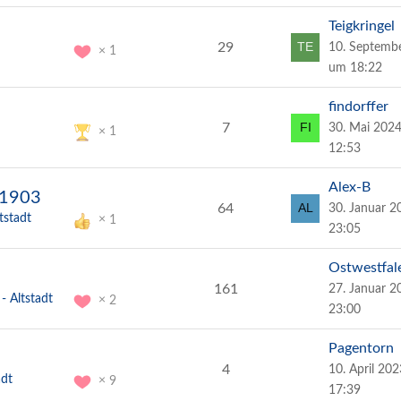
Teigkringel
29
10. Septemb
1
um 18:22
findorffer
7
30. Mai 202
1
12:53
Alex-B
 1903
64
30. Januar 
tstadt
1
23:05
Ostwestfal
161
27. Januar 
- Altstadt
2
23:00
Pagentorn
4
10. April 20
adt
9
17:39