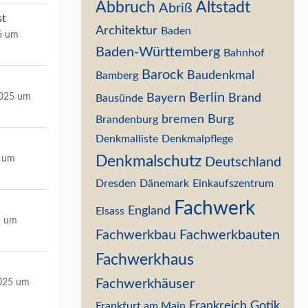
Abbruch
Altstadt
Abriß
st
Architektur
Baden
6 um
Baden-Württemberg
Bahnhof
Barock
Baudenkmal
Bamberg
Berlin
2025 um
Bayern
Brand
Bausünde
bremen
Burg
Brandenburg
Denkmalliste
Denkmalpflege
Denkmalschutz
5 um
Deutschland
Dresden
Dänemark
Einkaufszentrum
Fachwerk
England
Elsass
5 um
Fachwerkbau
Fachwerkbauten
Fachwerkhaus
Fachwerkhäuser
2025 um
Frankreich
Gotik
Frankfurt am Main