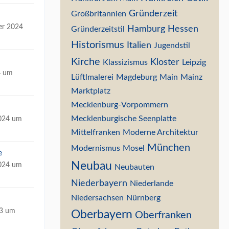
Gründerzeit
Großbritannien
er 2024
Hamburg
Hessen
Gründerzeitstil
Historismus
Italien
Jugendstil
Kirche
Kloster
Klassizismus
Leipzig
4 um
Lüftlmalerei
Magdeburg
Main
Mainz
Marktplatz
Mecklenburg-Vorpommern
Mecklenburgische Seenplatte
2024 um
Mittelfranken
Moderne Architektur
München
Modernismus
Mosel
e
Neubau
2024 um
Neubauten
Niederbayern
Niederlande
Niedersachsen
Nürnberg
23 um
Oberbayern
Oberfranken