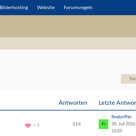
Bilderhosting
Website
Forumsregeln
Suc
Antworten
Letzte Antwor
findorffer
114
30. Juli 202
5
16:05