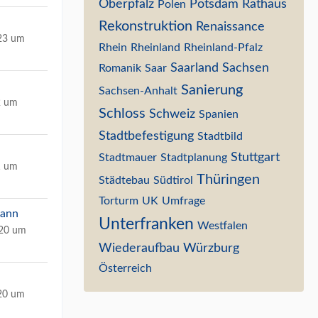
Oberpfalz
Potsdam
Rathaus
Polen
Rekonstruktion
Renaissance
023 um
Rhein
Rheinland
Rheinland-Pfalz
Saarland
Sachsen
Romanik
Saar
Sanierung
Sachsen-Anhalt
2 um
Schloss
Schweiz
Spanien
Stadtbefestigung
Stadtbild
Stuttgart
Stadtmauer
Stadtplanung
1 um
Thüringen
Städtebau
Südtirol
Torturm
UK
Umfrage
mann
Unterfranken
Westfalen
020 um
Wiederaufbau
Würzburg
Österreich
020 um