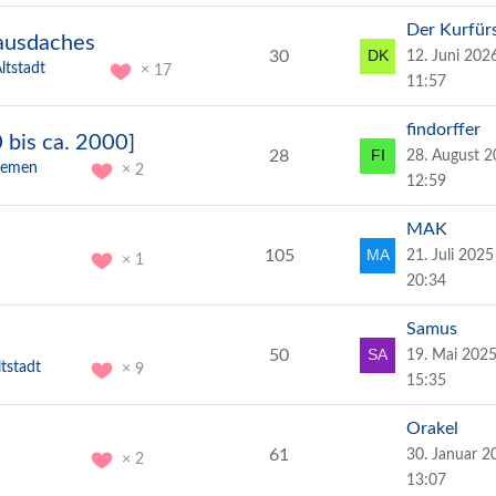
Der Kurfür
hausdaches
30
12. Juni 202
ltstadt
17
11:57
findorffer
 bis ca. 2000]
28
28. August 
Bremen
2
12:59
MAK
105
21. Juli 202
1
20:34
Samus
50
19. Mai 202
tstadt
9
15:35
Orakel
61
30. Januar 
2
13:07