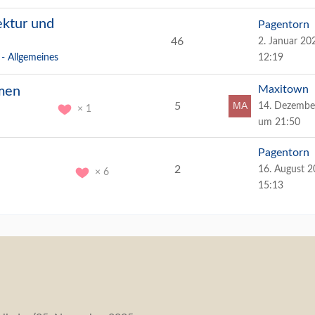
ektur und
Pagentorn
46
2. Januar 2
- Allgemeines
12:19
Maxitown
emen
5
14. Dezembe
1
um 21:50
Pagentorn
2
16. August 
6
15:13