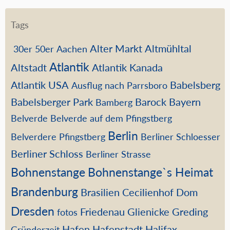
Tags
Alter Markt
Altmühltal
30er
50er
Aachen
Atlantik
Altstadt
Atlantik Kanada
Atlantik USA
Babelsberg
Ausflug nach Parrsboro
Babelsberger Park
Barock
Bayern
Bamberg
Belverde
Belverde auf dem Pfingstberg
Berlin
Belverdere Pfingstberg
Berliner Schloesser
Berliner Schloss
Berliner Strasse
Bohnenstange
Bohnenstange`s Heimat
Brandenburg
Brasilien
Cecilienhof
Dom
Dresden
Friedenau
Glienicke
Greding
fotos
Hafen
Hafenstadt
Halifax
Gründerzeit