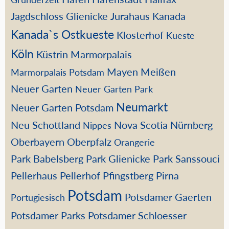
Jagdschloss Glienicke
Jurahaus
Kanada
Kanada`s Ostkueste
Klosterhof
Kueste
Köln
Küstrin
Marmorpalais
Mayen
Meißen
Marmorpalais Potsdam
Neuer Garten
Neuer Garten Park
Neumarkt
Neuer Garten Potsdam
Neu Schottland
Nova Scotia
Nürnberg
Nippes
Oberbayern
Oberpfalz
Orangerie
Park Babelsberg
Park Glienicke
Park Sanssouci
Pellerhaus
Pellerhof
Pfingstberg
Pirna
Potsdam
Potsdamer Gaerten
Portugiesisch
Potsdamer Parks
Potsdamer Schloesser