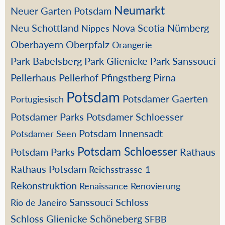
Neumarkt
Neuer Garten Potsdam
Neu Schottland
Nova Scotia
Nürnberg
Nippes
Oberbayern
Oberpfalz
Orangerie
Park Babelsberg
Park Glienicke
Park Sanssouci
Pellerhaus
Pellerhof
Pfingstberg
Pirna
Potsdam
Potsdamer Gaerten
Portugiesisch
Potsdamer Parks
Potsdamer Schloesser
Potsdam Innensadt
Potsdamer Seen
Potsdam Schloesser
Potsdam Parks
Rathaus
Rathaus Potsdam
Reichsstrasse 1
Rekonstruktion
Renaissance
Renovierung
Sanssouci
Schloss
Rio de Janeiro
Schloss Glienicke
Schöneberg
SFBB