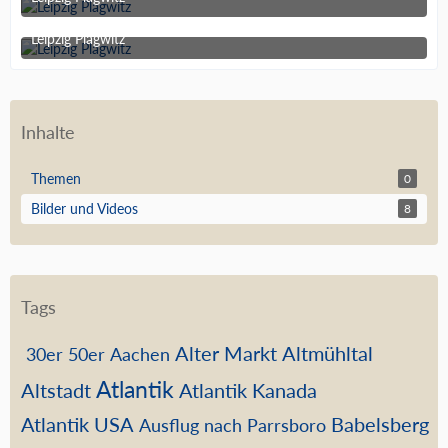
13. Juli 2013 um 15:31
Leipzig Plagwitz
13. Juli 2013 um 15:31
Inhalte
Themen
0
Bilder und Videos
8
Tags
Alter Markt
Altmühltal
30er
50er
Aachen
Atlantik
Altstadt
Atlantik Kanada
Atlantik USA
Babelsberg
Ausflug nach Parrsboro