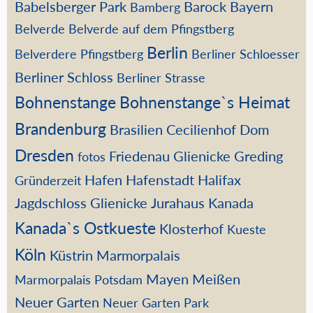
Babelsberger Park
Barock
Bayern
Bamberg
Belverde
Belverde auf dem Pfingstberg
Berlin
Belverdere Pfingstberg
Berliner Schloesser
Berliner Schloss
Berliner Strasse
Bohnenstange
Bohnenstange`s Heimat
Brandenburg
Brasilien
Cecilienhof
Dom
Dresden
Friedenau
Glienicke
Greding
fotos
Hafen
Hafenstadt
Halifax
Gründerzeit
Jagdschloss Glienicke
Jurahaus
Kanada
Kanada`s Ostkueste
Klosterhof
Kueste
Köln
Küstrin
Marmorpalais
Mayen
Meißen
Marmorpalais Potsdam
Neuer Garten
Neuer Garten Park