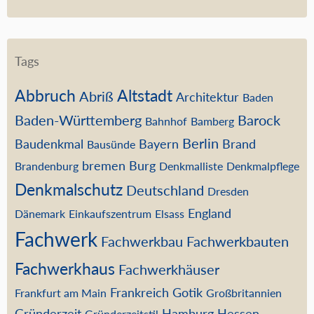
Tags
Abbruch
Altstadt
Abriß
Architektur
Baden
Baden-Württemberg
Barock
Bahnhof
Bamberg
Berlin
Baudenkmal
Bayern
Brand
Bausünde
bremen
Burg
Brandenburg
Denkmalliste
Denkmalpflege
Denkmalschutz
Deutschland
Dresden
England
Dänemark
Einkaufszentrum
Elsass
Fachwerk
Fachwerkbau
Fachwerkbauten
Fachwerkhaus
Fachwerkhäuser
Frankreich
Gotik
Frankfurt am Main
Großbritannien
Gründerzeit
Hamburg
Hessen
Gründerzeitstil