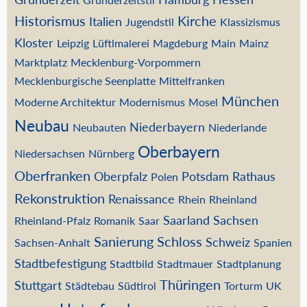
Historismus
Kirche
Italien
Jugendstil
Klassizismus
Kloster
Leipzig
Lüftlmalerei
Magdeburg
Main
Mainz
Marktplatz
Mecklenburg-Vorpommern
Mecklenburgische Seenplatte
Mittelfranken
München
Moderne Architektur
Modernismus
Mosel
Neubau
Niederbayern
Neubauten
Niederlande
Oberbayern
Niedersachsen
Nürnberg
Oberfranken
Oberpfalz
Potsdam
Rathaus
Polen
Rekonstruktion
Renaissance
Rhein
Rheinland
Saarland
Sachsen
Rheinland-Pfalz
Romanik
Saar
Sanierung
Schloss
Schweiz
Sachsen-Anhalt
Spanien
Stadtbefestigung
Stadtbild
Stadtmauer
Stadtplanung
Thüringen
Stuttgart
Städtebau
Südtirol
Torturm
UK