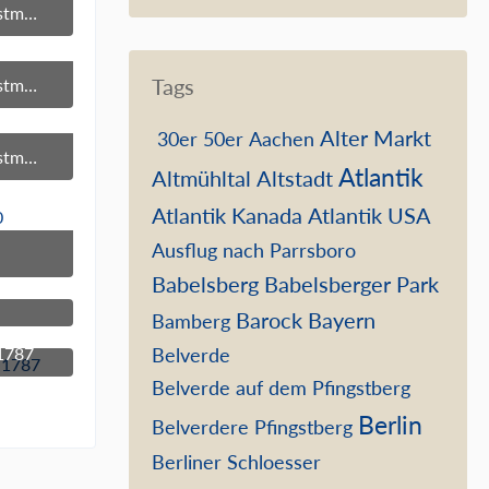
Berliner Stadtschloss am Pfingstmontag 2020
Tags
Berliner Stadtschloss am Pfingstmontag 2020
Alter Markt
30er
50er
Aachen
Berliner Stadtschloss am Pfingstmontag 2020
Atlantik
Altmühltal
Altstadt
Atlantik Kanada
Atlantik USA
Ausflug nach Parrsboro
59
Babelsberg
Babelsberger Park
Barock
Bayern
Bamberg
59
 1787
Belverde
59
Belverde auf dem Pfingstberg
Berlin
Belverdere Pfingstberg
Berliner Schloesser