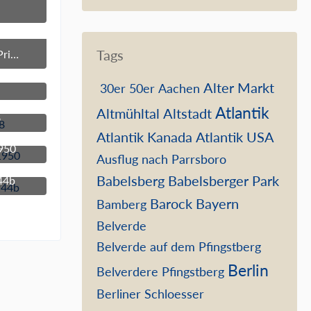
51
Tags
Schloß Berlin Toilettenzimmer Prinzessin Marianne
51
Alter Markt
30er
50er
Aachen
51
Atlantik
Altmühltal
Altstadt
8
51
Atlantik Kanada
Atlantik USA
1950
Ausflug nach Parrsboro
51
Babelsberg
Babelsberger Park
44b
51
Barock
Bayern
Bamberg
Belverde
Belverde auf dem Pfingstberg
Berlin
Belverdere Pfingstberg
Berliner Schloesser