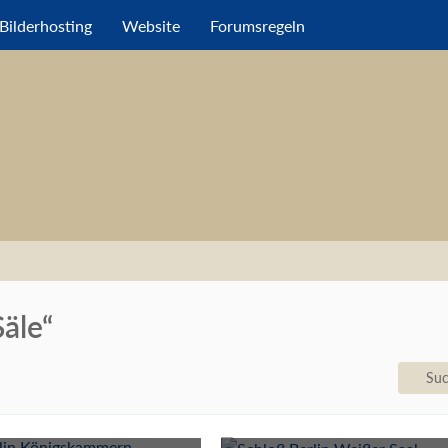
Bilderhosting
Website
Forumsregeln
äle“
Suc