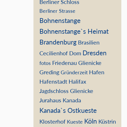
Berliner Schloss
Berliner Strasse
Bohnenstange
Bohnenstange`s Heimat
Brandenburg
Brasilien
Dresden
Cecilienhof
Dom
Friedenau
Glienicke
fotos
Greding
Hafen
Gründerzeit
Hafenstadt
Halifax
Jagdschloss Glienicke
Jurahaus
Kanada
Kanada`s Ostkueste
Köln
Klosterhof
Küstrin
Kueste