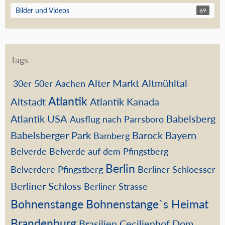
Bilder und Videos
69
Tags
Alter Markt
Altmühltal
30er
50er
Aachen
Atlantik
Altstadt
Atlantik Kanada
Atlantik USA
Babelsberg
Ausflug nach Parrsboro
Babelsberger Park
Barock
Bayern
Bamberg
Belverde
Belverde auf dem Pfingstberg
Berlin
Belverdere Pfingstberg
Berliner Schloesser
Berliner Schloss
Berliner Strasse
Bohnenstange
Bohnenstange`s Heimat
Brandenburg
Brasilien
Cecilienhof
Dom