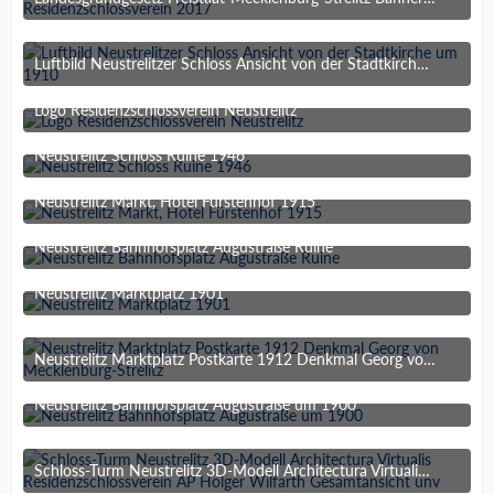
3. Dezember 2018 um 23:07
Luftbild Neustrelitzer Schloss Ansicht von der Stadtkirche um 1910
3. Dezember 2018 um 23:07
Logo Residenzschlossverein Neustrelitz
3. Dezember 2018 um 23:07
Neustrelitz Schloss Ruine 1946
3. Dezember 2018 um 23:07
Neustrelitz Markt, Hotel Fürstenhof 1915
3. Dezember 2018 um 22:56
Neustrelitz Bahnhofsplatz Augustraße Ruine
3. Dezember 2018 um 22:56
Neustrelitz Marktplatz 1901
3. Dezember 2018 um 22:56
Neustrelitz Marktplatz Postkarte 1912 Denkmal Georg von Mecklenburg-Strelitz
3. Dezember 2018 um 22:56
Neustrelitz Bahnhofsplatz Augustraße um 1900
3. Dezember 2018 um 22:56
Schloss-Turm Neustrelitz 3D-Modell Architectura Virtualis Residenzschlossverein AP Holger Wilfarth Gesamtansicht unv
20. November 2018 um 22:26