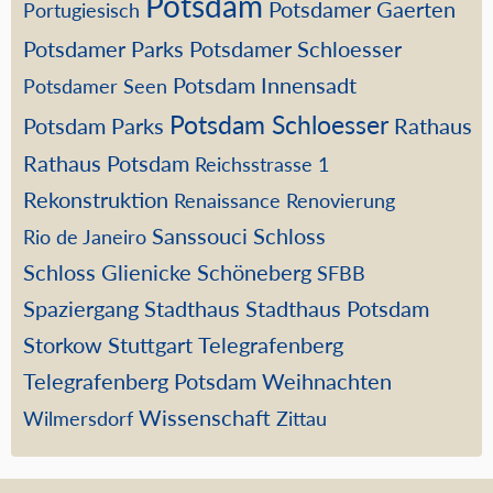
Potsdam
Potsdamer Gaerten
Portugiesisch
Potsdamer Parks
Potsdamer Schloesser
Potsdam Innensadt
Potsdamer Seen
Potsdam Schloesser
Potsdam Parks
Rathaus
Rathaus Potsdam
Reichsstrasse 1
Rekonstruktion
Renaissance
Renovierung
Sanssouci
Schloss
Rio de Janeiro
Schloss Glienicke
Schöneberg
SFBB
Spaziergang
Stadthaus
Stadthaus Potsdam
Storkow
Stuttgart
Telegrafenberg
Telegrafenberg Potsdam
Weihnachten
Wissenschaft
Wilmersdorf
Zittau