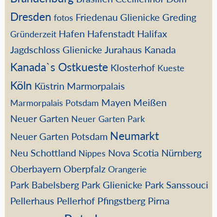
Dresden
Friedenau
Glienicke
Greding
fotos
Hafen
Hafenstadt
Halifax
Gründerzeit
Jagdschloss Glienicke
Jurahaus
Kanada
Kanada`s Ostkueste
Klosterhof
Kueste
Köln
Küstrin
Marmorpalais
Mayen
Meißen
Marmorpalais Potsdam
Neuer Garten
Neuer Garten Park
Neumarkt
Neuer Garten Potsdam
Neu Schottland
Nova Scotia
Nürnberg
Nippes
Oberbayern
Oberpfalz
Orangerie
Park Babelsberg
Park Glienicke
Park Sanssouci
Pellerhaus
Pellerhof
Pfingstberg
Pirna