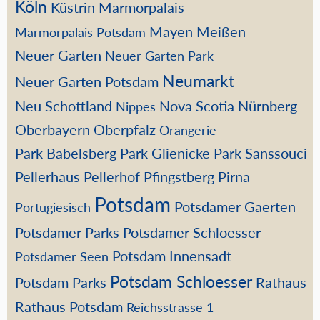
Köln
Küstrin
Marmorpalais
Mayen
Meißen
Marmorpalais Potsdam
Neuer Garten
Neuer Garten Park
Neumarkt
Neuer Garten Potsdam
Neu Schottland
Nova Scotia
Nürnberg
Nippes
Oberbayern
Oberpfalz
Orangerie
Park Babelsberg
Park Glienicke
Park Sanssouci
Pellerhaus
Pellerhof
Pfingstberg
Pirna
Potsdam
Potsdamer Gaerten
Portugiesisch
Potsdamer Parks
Potsdamer Schloesser
Potsdam Innensadt
Potsdamer Seen
Potsdam Schloesser
Potsdam Parks
Rathaus
Rathaus Potsdam
Reichsstrasse 1