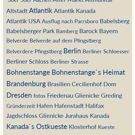
Atlantik
Altstadt
Atlantik Kanada
Atlantik USA
Babelsberg
Ausflug nach Parrsboro
Babelsberger Park
Barock
Bayern
Bamberg
Belverde
Belverde auf dem Pfingstberg
Berlin
Belverdere Pfingstberg
Berliner Schloesser
Berliner Schloss
Berliner Strasse
Bohnenstange
Bohnenstange`s Heimat
Brandenburg
Brasilien
Cecilienhof
Dom
Dresden
Friedenau
Glienicke
Greding
fotos
Hafen
Hafenstadt
Halifax
Gründerzeit
Jagdschloss Glienicke
Jurahaus
Kanada
Kanada`s Ostkueste
Klosterhof
Kueste