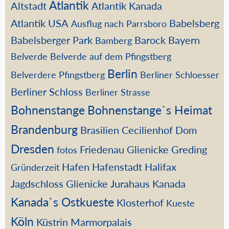
Atlantik
Altstadt
Atlantik Kanada
Atlantik USA
Babelsberg
Ausflug nach Parrsboro
Babelsberger Park
Barock
Bayern
Bamberg
Belverde
Belverde auf dem Pfingstberg
Berlin
Belverdere Pfingstberg
Berliner Schloesser
Berliner Schloss
Berliner Strasse
Bohnenstange
Bohnenstange`s Heimat
Brandenburg
Brasilien
Cecilienhof
Dom
Dresden
Friedenau
Glienicke
Greding
fotos
Hafen
Hafenstadt
Halifax
Gründerzeit
Jagdschloss Glienicke
Jurahaus
Kanada
Kanada`s Ostkueste
Klosterhof
Kueste
Köln
Küstrin
Marmorpalais