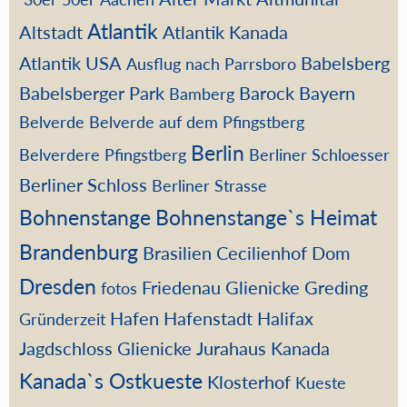
Atlantik
Altstadt
Atlantik Kanada
Atlantik USA
Babelsberg
Ausflug nach Parrsboro
Babelsberger Park
Barock
Bayern
Bamberg
Belverde
Belverde auf dem Pfingstberg
Berlin
Belverdere Pfingstberg
Berliner Schloesser
Berliner Schloss
Berliner Strasse
Bohnenstange
Bohnenstange`s Heimat
Brandenburg
Brasilien
Cecilienhof
Dom
Dresden
Friedenau
Glienicke
Greding
fotos
Hafen
Hafenstadt
Halifax
Gründerzeit
Jagdschloss Glienicke
Jurahaus
Kanada
Kanada`s Ostkueste
Klosterhof
Kueste