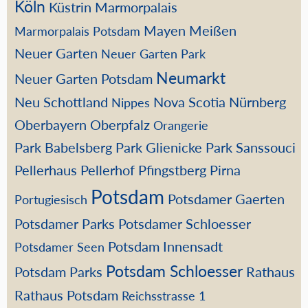
Köln
Küstrin
Marmorpalais
Mayen
Meißen
Marmorpalais Potsdam
Neuer Garten
Neuer Garten Park
Neumarkt
Neuer Garten Potsdam
Neu Schottland
Nova Scotia
Nürnberg
Nippes
Oberbayern
Oberpfalz
Orangerie
Park Babelsberg
Park Glienicke
Park Sanssouci
Pellerhaus
Pellerhof
Pfingstberg
Pirna
Potsdam
Potsdamer Gaerten
Portugiesisch
Potsdamer Parks
Potsdamer Schloesser
Potsdam Innensadt
Potsdamer Seen
Potsdam Schloesser
Potsdam Parks
Rathaus
Rathaus Potsdam
Reichsstrasse 1