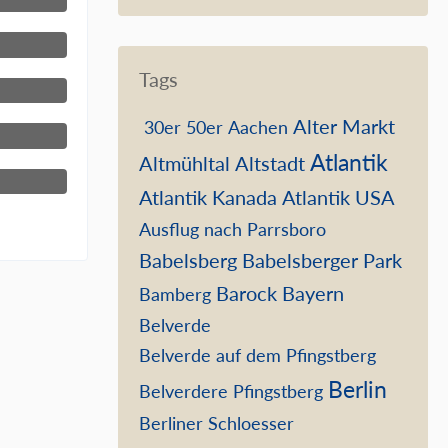
 20:05
1
 20:05
Tags
 20:05
Alter Markt
30er
50er
Aachen
 20:05
Atlantik
Altmühltal
Altstadt
Atlantik Kanada
Atlantik USA
 20:05
1
Ausflug nach Parrsboro
Babelsberg
Babelsberger Park
Barock
Bayern
Bamberg
Belverde
Belverde auf dem Pfingstberg
Berlin
Belverdere Pfingstberg
Berliner Schloesser