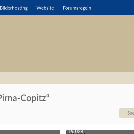
Bilderhosting
Website
Forumsregeln
Pirna-Copitz“
Suc
Pir028