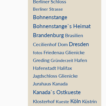
Berliner Schloss
Berliner Strasse
Bohnenstange
Bohnenstange`s Heimat
Brandenburg
Brasilien
Dresden
Cecilienhof
Dom
Friedenau
Glienicke
fotos
Greding
Hafen
Gründerzeit
Hafenstadt
Halifax
Jagdschloss Glienicke
Jurahaus
Kanada
Kanada`s Ostkueste
Köln
Klosterhof
Küstrin
Kueste